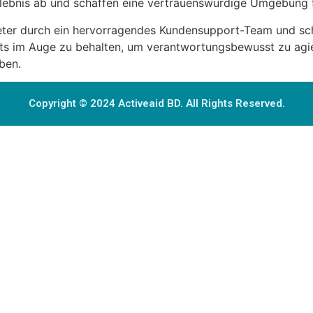
lebnis ab und schaffen eine vertrauenswürdige Umgebung fü
ieter durch ein hervorragendes Kundensupport-Team und sc
its im Auge zu behalten, um verantwortungsbewusst zu agie
ben.
Copyright © 2024 Activeaid BD. All Rights Reserved.