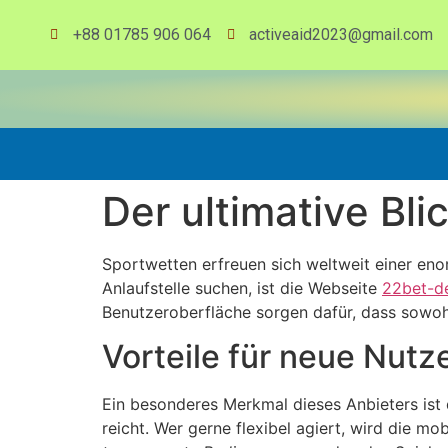
+88 01785 906 064
activeaid2023@gmail.com
Der ultimative Bl
Sportwetten erfreuen sich weltweit einer enor
Anlaufstelle suchen, ist die Webseite
22bet-d
Benutzeroberfläche sorgen dafür, dass sowohl
Vorteile für neue Nutz
Ein besonderes Merkmal dieses Anbieters ist 
reicht. Wer gerne flexibel agiert, wird die m