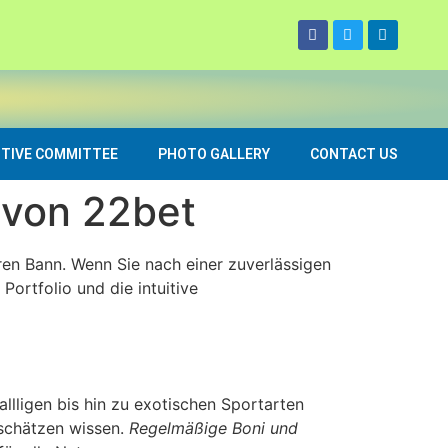
TIVE COMMITTEE
PHOTO GALLERY
CONTACT US
 von 22bet
hren Bann. Wenn Sie nach einer zuverlässigen
Portfolio und die intuitive
llligen bis hin zu exotischen Sportarten
 schätzen wissen.
Regelmäßige Boni und