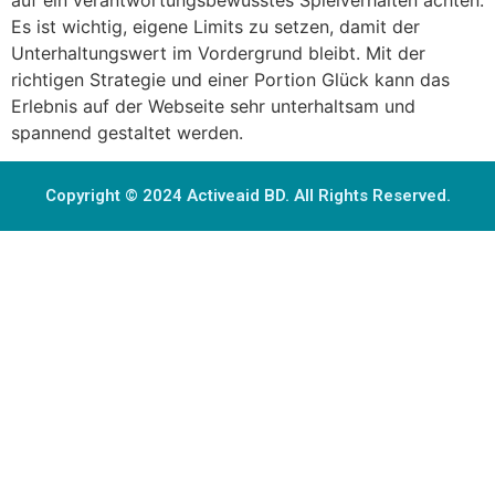
Es ist wichtig, eigene Limits zu setzen, damit der
Unterhaltungswert im Vordergrund bleibt. Mit der
richtigen Strategie und einer Portion Glück kann das
Erlebnis auf der Webseite sehr unterhaltsam und
spannend gestaltet werden.
Copyright © 2024 Activeaid BD. All Rights Reserved.