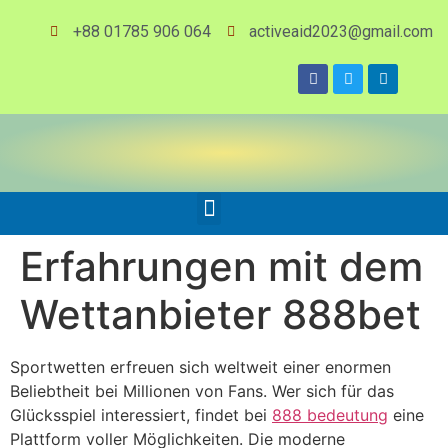
+88 01785 906 064
activeaid2023@gmail.com
Erfahrungen mit dem
Wettanbieter 888bet
Sportwetten erfreuen sich weltweit einer enormen
Beliebtheit bei Millionen von Fans. Wer sich für das
Glücksspiel interessiert, findet bei
888 bedeutung
eine
Plattform voller Möglichkeiten. Die moderne