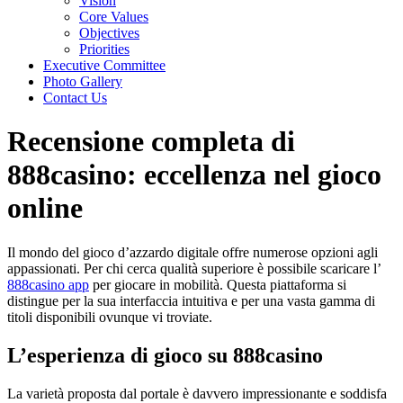
Vision
Core Values
Objectives
Priorities
Executive Committee
Photo Gallery
Contact Us
Recensione completa di
888casino: eccellenza nel gioco
online
Il mondo del gioco d’azzardo digitale offre numerose opzioni agli
appassionati. Per chi cerca qualità superiore è possibile scaricare l’
888casino app
per giocare in mobilità. Questa piattaforma si
distingue per la sua interfaccia intuitiva e per una vasta gamma di
titoli disponibili ovunque vi troviate.
L’esperienza di gioco su 888casino
La varietà proposta dal portale è davvero impressionante e soddisfa