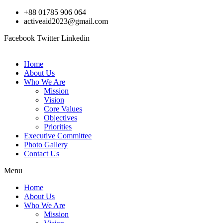
Skip
+88 01785 906 064
to
activeaid2023@gmail.com
content
Facebook
Twitter
Linkedin
Home
About Us
Who We Are
Mission
Vision
Core Values
Objectives
Priorities
Executive Committee
Photo Gallery
Contact Us
Menu
Home
About Us
Who We Are
Mission