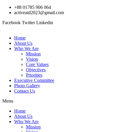
Skip
+88 01785 906 064
to
activeaid2023@gmail.com
content
Facebook
Twitter
Linkedin
Home
About Us
Who We Are
Mission
Vision
Core Values
Objectives
Priorities
Executive Committee
Photo Gallery
Contact Us
Menu
Home
About Us
Who We Are
Mission