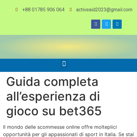
+88 01785 906 064
activeaid2023@gmail.com
Guida completa
all’esperienza di
gioco su bet365
Il mondo delle scommesse online offre molteplici
opportunità per gli appassionati di sport in Italia. Se stai