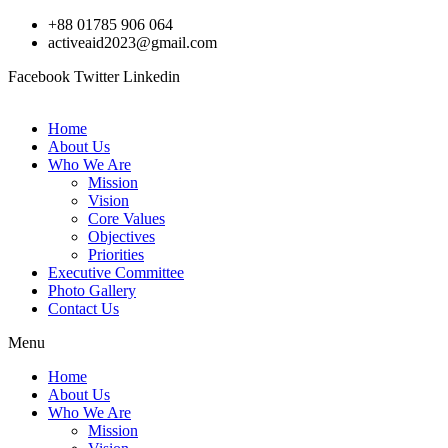
Skip
+88 01785 906 064
to
activeaid2023@gmail.com
content
Facebook
Twitter
Linkedin
Home
About Us
Who We Are
Mission
Vision
Core Values
Objectives
Priorities
Executive Committee
Photo Gallery
Contact Us
Menu
Home
About Us
Who We Are
Mission