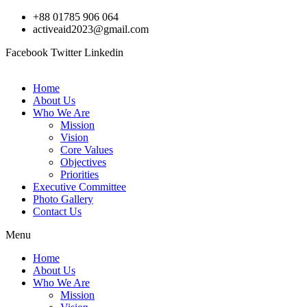
Skip
+88 01785 906 064
to
activeaid2023@gmail.com
content
Facebook
Twitter
Linkedin
Home
About Us
Who We Are
Mission
Vision
Core Values
Objectives
Priorities
Executive Committee
Photo Gallery
Contact Us
Menu
Home
About Us
Who We Are
Mission