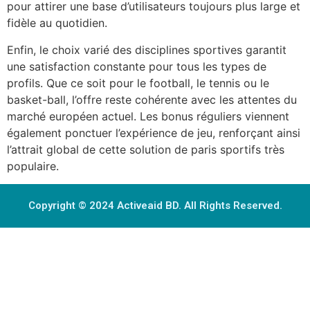
pour attirer une base d’utilisateurs toujours plus large et
fidèle au quotidien.
Enfin, le choix varié des disciplines sportives garantit
une satisfaction constante pour tous les types de
profils. Que ce soit pour le football, le tennis ou le
basket-ball, l’offre reste cohérente avec les attentes du
marché européen actuel. Les bonus réguliers viennent
également ponctuer l’expérience de jeu, renforçant ainsi
l’attrait global de cette solution de paris sportifs très
populaire.
Copyright © 2024 Activeaid BD. All Rights Reserved.