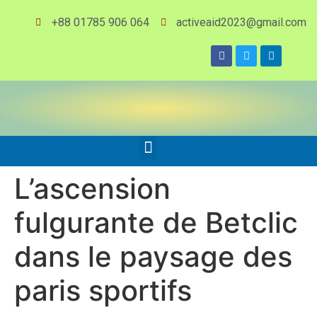
+88 01785 906 064
activeaid2023@gmail.com
L’ascension
fulgurante de Betclic
dans le paysage des
paris sportifs