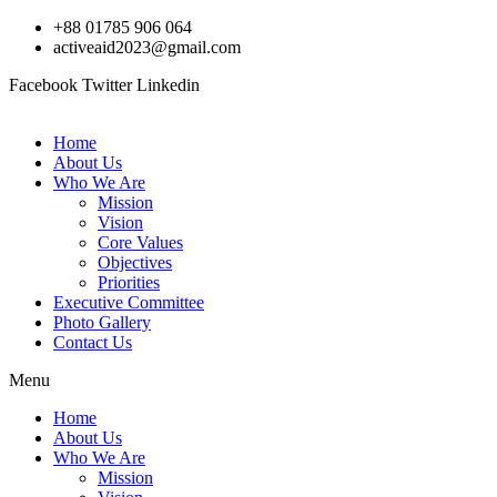
Skip
+88 01785 906 064
to
activeaid2023@gmail.com
content
Facebook
Twitter
Linkedin
Home
About Us
Who We Are
Mission
Vision
Core Values
Objectives
Priorities
Executive Committee
Photo Gallery
Contact Us
Menu
Home
About Us
Who We Are
Mission