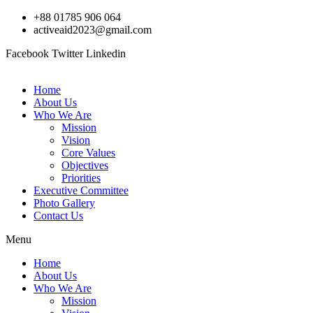
Skip
+88 01785 906 064
to
activeaid2023@gmail.com
content
Facebook
Twitter
Linkedin
Home
About Us
Who We Are
Mission
Vision
Core Values
Objectives
Priorities
Executive Committee
Photo Gallery
Contact Us
Menu
Home
About Us
Who We Are
Mission