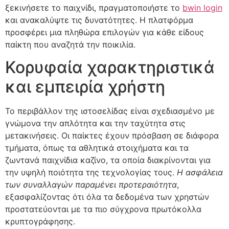
ξεκινήσετε το παιχνίδι, πραγματοποιήστε το
bwin login
και ανακαλύψτε τις δυνατότητες. Η πλατφόρμα
προσφέρει μια πληθώρα επιλογών για κάθε είδους
παίκτη που αναζητά την ποικιλία.
Κορυφαία χαρακτηριστικά
και εμπειρία χρήστη
Το περιβάλλον της ιστοσελίδας είναι σχεδιασμένο με
γνώμονα την απλότητα και την ταχύτητα στις
μετακινήσεις. Οι παίκτες έχουν πρόσβαση σε διάφορα
τμήματα, όπως τα αθλητικά στοιχήματα και τα
ζωντανά παιχνίδια καζίνο, τα οποία διακρίνονται για
την υψηλή ποιότητα της τεχνολογίας τους.
Η ασφάλεια
των συναλλαγών παραμένει προτεραιότητα
,
εξασφαλίζοντας ότι όλα τα δεδομένα των χρηστών
προστατεύονται με τα πιο σύγχρονα πρωτόκολλα
κρυπτογράφησης.