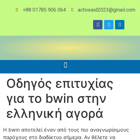
+88 01785 906 064
activeaid2023@gmail.com
Οδηγός επιτυχίας
για το bwin στην
ελληνική αγορά
Η bwin αποτελεί έναν από τους πιο αναγνωρίσιμους
παρόχους στο διαδίκτυο σήμερα. Αν θέλετε να