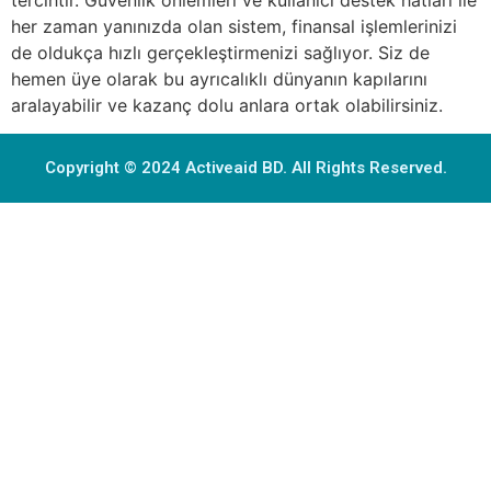
her zaman yanınızda olan sistem, finansal işlemlerinizi
de oldukça hızlı gerçekleştirmenizi sağlıyor. Siz de
hemen üye olarak bu ayrıcalıklı dünyanın kapılarını
aralayabilir ve kazanç dolu anlara ortak olabilirsiniz.
Copyright © 2024 Activeaid BD. All Rights Reserved.