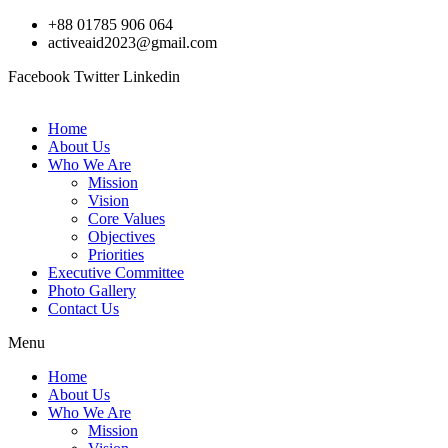
Skip
+88 01785 906 064
to
activeaid2023@gmail.com
content
Facebook
Twitter
Linkedin
Home
About Us
Who We Are
Mission
Vision
Core Values
Objectives
Priorities
Executive Committee
Photo Gallery
Contact Us
Menu
Home
About Us
Who We Are
Mission