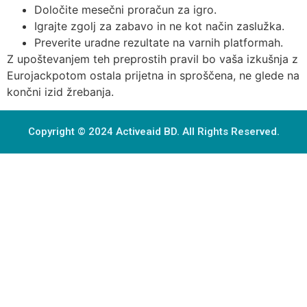
Določite mesečni proračun za igro.
Igrajte zgolj za zabavo in ne kot način zaslužka.
Preverite uradne rezultate na varnih platformah.
Z upoštevanjem teh preprostih pravil bo vaša izkušnja z
Eurojackpotom ostala prijetna in sproščena, ne glede na
končni izid žrebanja.
Copyright © 2024 Activeaid BD. All Rights Reserved.