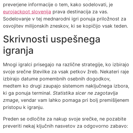
preverjene informacije o tem, kako sodelovati, je
eurojackpot slovenija
prava destinacija za vas.
Sodelovanje v tej mednarodni igri ponuja priložnost za
osvojitev milijonskih zneskov, ki se kopičijo vsak teden.
Skrivnosti uspešnega
igranja
Mnogi igralci prisegajo na različne strategije, ko izbirajo
svoje srečne številke za vsak petkov žreb. Nekateri raje
izbirajo datume pomembnih osebnih dogodkov,
medtem ko drugi zaupajo sistemom naključnega izbora,
ki ga ponuja terminal.
Statistika sicer ne zagotavlja
zmage
, vendar vam lahko pomaga pri bolj premišljenem
pristopu k igranju.
Preden se odločite za nakup svoje srečke, ne pozabite
preveriti nekaj ključnih nasvetov za odgovorno zabavo: