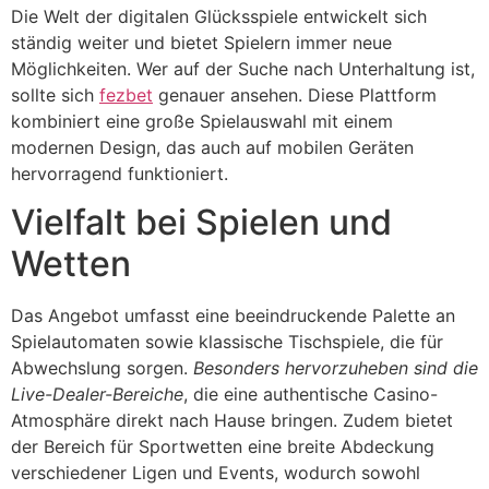
Die Welt der digitalen Glücksspiele entwickelt sich
ständig weiter und bietet Spielern immer neue
Möglichkeiten. Wer auf der Suche nach Unterhaltung ist,
sollte sich
fezbet
genauer ansehen. Diese Plattform
kombiniert eine große Spielauswahl mit einem
modernen Design, das auch auf mobilen Geräten
hervorragend funktioniert.
Vielfalt bei Spielen und
Wetten
Das Angebot umfasst eine beeindruckende Palette an
Spielautomaten sowie klassische Tischspiele, die für
Abwechslung sorgen.
Besonders hervorzuheben sind die
Live-Dealer-Bereiche
, die eine authentische Casino-
Atmosphäre direkt nach Hause bringen. Zudem bietet
der Bereich für Sportwetten eine breite Abdeckung
verschiedener Ligen und Events, wodurch sowohl