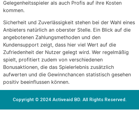
Gelegenheitsspieler als auch Profis auf ihre Kosten
kommen.
Sicherheit und Zuverlässigkeit stehen bei der Wahl eines
Anbieters natürlich an oberster Stelle. Ein Blick auf die
angebotenen Zahlungsmethoden und den
Kundensupport zeigt, dass hier viel Wert auf die
Zufriedenheit der Nutzer gelegt wird. Wer regelmäßig
spielt, profitiert zudem von verschiedenen
Bonusaktionen, die das Spielerlebnis zusätzlich
aufwerten und die Gewinnchancen statistisch gesehen
positiv beeinflussen können.
Copyright © 2024 Activeaid BD. All Rights Reserved.