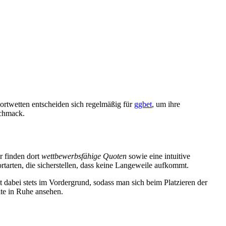
ortwetten entscheiden sich regelmäßig für
ggbet
, um ihre
schmack.
r finden dort
wettbewerbsfähige Quoten
sowie eine intuitive
ortarten, die sicherstellen, dass keine Langeweile aufkommt.
t dabei stets im Vordergrund, sodass man sich beim Platzieren der
ite in Ruhe ansehen.