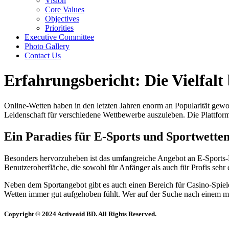
Vision
Core Values
Objectives
Priorities
Executive Committee
Photo Gallery
Contact Us
Erfahrungsbericht: Die Vielfalt
Online-Wetten haben in den letzten Jahren enorm an Popularität gew
Leidenschaft für verschiedene Wettbewerbe auszuleben. Die Plattfor
Ein Paradies für E-Sports und Sportwette
Besonders hervorzuheben ist das umfangreiche Angebot an E-Sports-Eve
Benutzeroberfläche, die sowohl für Anfänger als auch für Profis sehr 
Neben dem Sportangebot gibt es auch einen Bereich für Casino-Spiele, 
Wetten immer gut aufgehoben fühlt. Wer auf der Suche nach einem mod
Copyright © 2024 Activeaid BD. All Rights Reserved.