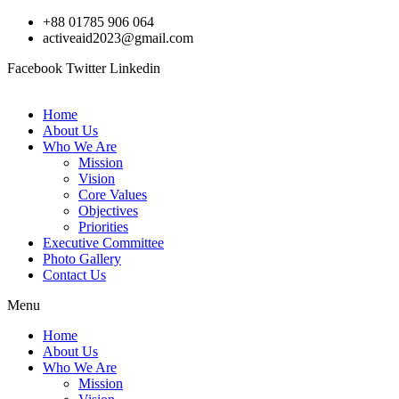
Skip
+88 01785 906 064
to
activeaid2023@gmail.com
content
Facebook
Twitter
Linkedin
Home
About Us
Who We Are
Mission
Vision
Core Values
Objectives
Priorities
Executive Committee
Photo Gallery
Contact Us
Menu
Home
About Us
Who We Are
Mission