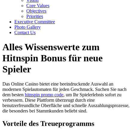
Vision
Core Values
Objectives
Priorities
Executive Committee
Photo Gallery
Contact Us
Alles Wissenswerte zum
Hitnspin Bonus für neue
Spieler
Das Online Casino bietet eine beeindruckende Auswahl an
modernen Spielautomaten für jeden Geschmack. Suchen Sie nach
dem besten
hitnspin promo code
, um Ihr Spielerlebnis sofort zu
verbessern. Diese Plattform überzeugt durch eine
benutzerfreundliche Oberfläche und schnelle Auszahlungsprozesse,
die besonders bei Stammkunden beliebt sind.
Vorteile des Treueprogramms