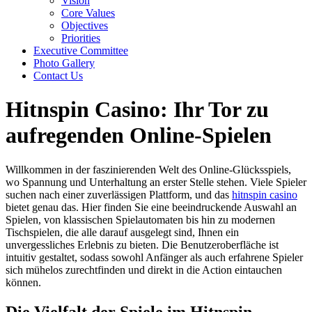
Vision
Core Values
Objectives
Priorities
Executive Committee
Photo Gallery
Contact Us
Hitnspin Casino: Ihr Tor zu
aufregenden Online-Spielen
Willkommen in der faszinierenden Welt des Online-Glücksspiels,
wo Spannung und Unterhaltung an erster Stelle stehen. Viele Spieler
suchen nach einer zuverlässigen Plattform, und das
hitnspin casino
bietet genau das. Hier finden Sie eine beeindruckende Auswahl an
Spielen, von klassischen Spielautomaten bis hin zu modernen
Tischspielen, die alle darauf ausgelegt sind, Ihnen ein
unvergessliches Erlebnis zu bieten. Die Benutzeroberfläche ist
intuitiv gestaltet, sodass sowohl Anfänger als auch erfahrene Spieler
sich mühelos zurechtfinden und direkt in die Action eintauchen
können.
Die Vielfalt der Spiele im Hitnspin