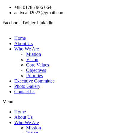
Skip
+88 01785 906 064
to
activeaid2023@gmail.com
content
Facebook
Twitter
Linkedin
Home
About Us
Who We Are
Mission
Vision
Core Values
Objectives
Priorities
Executive Committee
Photo Gallery
Contact Us
Menu
Home
About Us
Who We Are
Mission