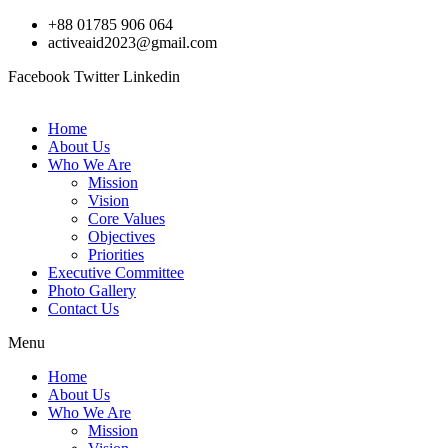
Skip
+88 01785 906 064
to
activeaid2023@gmail.com
content
Facebook
Twitter
Linkedin
Home
About Us
Who We Are
Mission
Vision
Core Values
Objectives
Priorities
Executive Committee
Photo Gallery
Contact Us
Menu
Home
About Us
Who We Are
Mission