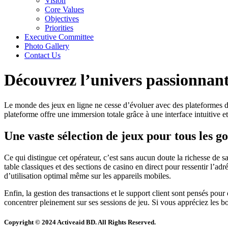
Vision
Core Values
Objectives
Priorities
Executive Committee
Photo Gallery
Contact Us
Découvrez l’univers passionnan
Le monde des jeux en ligne ne cesse d’évoluer avec des plateformes d
plateforme offre une immersion totale grâce à une interface intuitive e
Une vaste sélection de jeux pour tous les go
Ce qui distingue cet opérateur, c’est sans aucun doute la richesse de 
table classiques et des sections de casino en direct pour ressentir l’adr
d’utilisation optimal même sur les appareils mobiles.
Enfin, la gestion des transactions et le support client sont pensés pour
concentrer pleinement sur ses sessions de jeu. Si vous appréciez les 
Copyright © 2024 Activeaid BD. All Rights Reserved.