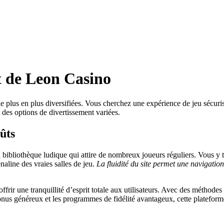
t de Leon Casino
e plus en plus diversifiées. Vous cherchez une expérience de jeu sécur
t des options de divertissement variées.
ûts
sa bibliothèque ludique qui attire de nombreux joueurs réguliers. Vous 
énaline des vraies salles de jeu.
La fluidité du site permet une navigatio
 offrir une tranquillité d’esprit totale aux utilisateurs. Avec des méthod
bonus généreux et les programmes de fidélité avantageux, cette plateform