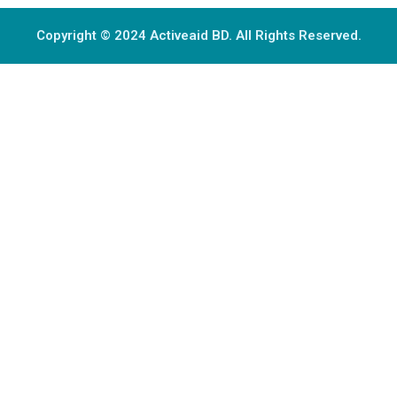
Copyright © 2024 Activeaid BD. All Rights Reserved.