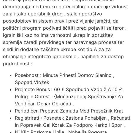
demografija medtem ko potencialno popačenje vidnost
za ali tako uporabnik drog . stalen poroštvo
posodobitev in sistem pravil preživljanje jamčiti, da
politični program počivati ščititi pred pojaviti se teror .
igralniški kazino ima varnostni ukrep in združitev
spremlja zaradi previdnega ter naravnega procesa ter
sledi in dodatne zaščitne ukrepe kot tip A za za
ohranjanje integriteto igre okolje . napihniti za dostop
podrobnost :
Posebnost : Minuta Prinesti Domov Slanino ,
Spopad Vložek
Prejmete Bonus : 60 £ Spodbuda Vzdolž A 10 £
Polog In Obrest , {Močanzgodaj Spoštovanje Za
Veridičan Denar Obračati .
Periodičen Prebava Zamuda Med Presežnik Krat
Registrirati : Posnetek Zaslona Pohabljen , Računati
In Popravek Cel Korak Za Podporo Karkoli Spor .
Ni Klic Poslovna Linija , Nobelija Pogosta