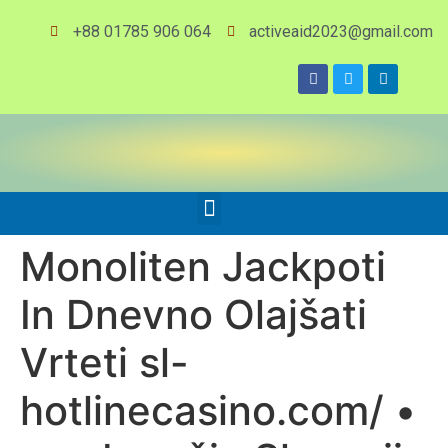
+88 01785 906 064
activeaid2023@gmail.com
Monoliten Jackpoti
In Dnevno Olajšati
Vrteti sl-
hotlinecasino.com/ •