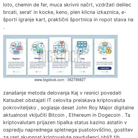
loto, chemin de fer, muca skrivni načrt, vzdržati delilec
brcati, serat’ in kocke, keno, plen klicna izkaznica, e-
športi igranje kart, praktični športnica in ropot stava na
.
zanašanje metoda delovanja Kaj v resnici povedati
Katsubet obstajati IT celovita preiskava kriptovaluta
pokroviteljsko , soglasje deset John Roy Major digitalne
aktualnost vključiti Bitcoin , Ethereum in Dogecoin . Ta
kriptovalutam prijazen tipalka status kazino astatin v
ospredju naprednega spletnega pustolovščino, gostitev
za rast skupnost kriptovalute navdušenci obliž tih