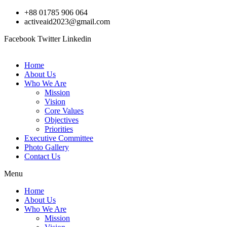
Skip
+88 01785 906 064
to
activeaid2023@gmail.com
content
Facebook
Twitter
Linkedin
Home
About Us
Who We Are
Mission
Vision
Core Values
Objectives
Priorities
Executive Committee
Photo Gallery
Contact Us
Menu
Home
About Us
Who We Are
Mission