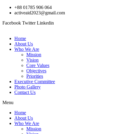
Skip
+88 01785 906 064
to
activeaid2023@gmail.com
content
Facebook
Twitter
Linkedin
Home
About Us
Who We Are
Mission
Vision
Core Values
Objectives
Priorities
Executive Committee
Photo Gallery
Contact Us
Menu
Home
About Us
Who We Are
Mission