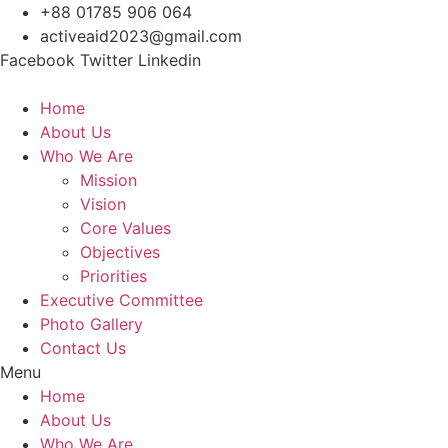
Skip
+88 01785 906 064
to
activeaid2023@gmail.com
content
Facebook
Twitter
Linkedin
Home
About Us
Who We Are
Mission
Vision
Core Values
Objectives
Priorities
Executive Committee
Photo Gallery
Contact Us
Menu
Home
About Us
Who We Are