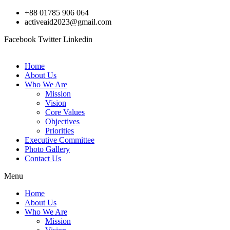
Skip
+88 01785 906 064
to
activeaid2023@gmail.com
content
Facebook
Twitter
Linkedin
Home
About Us
Who We Are
Mission
Vision
Core Values
Objectives
Priorities
Executive Committee
Photo Gallery
Contact Us
Menu
Home
About Us
Who We Are
Mission