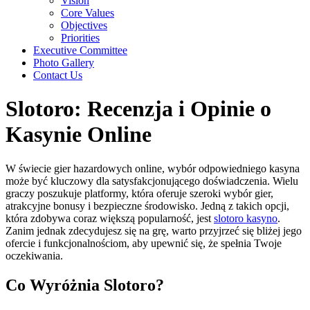
Vision
Core Values
Objectives
Priorities
Executive Committee
Photo Gallery
Contact Us
Slotoro: Recenzja i Opinie o
Kasynie Online
W świecie gier hazardowych online, wybór odpowiedniego kasyna
może być kluczowy dla satysfakcjonującego doświadczenia. Wielu
graczy poszukuje platformy, która oferuje szeroki wybór gier,
atrakcyjne bonusy i bezpieczne środowisko. Jedną z takich opcji,
która zdobywa coraz większą popularność, jest
slotoro kasyno
.
Zanim jednak zdecydujesz się na grę, warto przyjrzeć się bliżej jego
ofercie i funkcjonalnościom, aby upewnić się, że spełnia Twoje
oczekiwania.
Co Wyróżnia Slotoro?