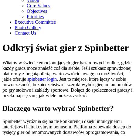
Vision
Core Values
Objectives
Priorities
Executive Committee
Photo Gallery
Contact Us
Odkryj świat gier z Spinbetter
Witamy w świecie emocjonujących gier hazardowych online, gdzie
każdy gracz może znaleźć coś dla siebie. Jeśli szukasz sprawdzonej
platformy z bogatą ofertą, warto zwrócić uwagę na możliwości,
jakie oferuje
spinbetter login
. Jest to miejsce, które łączy w sobie
nowoczesność, bezpieczeństwo i szeroki wybór gier, od automatów
po gry stołowe i zakłady sportowe. Dołącz do społeczności graczy i
przekonaj się sam, jak wiele możesz zyskać.
Dlaczego warto wybrać Spinbetter?
Spinbetter wyróżnia się na tle konkurencji dzięki intuicyjnemu
interfejsowi i atrakcyjnym bonusom. Platforma zapewnia dostęp do
tysięcy gier od renomowanych dostawców oprogramowania, co