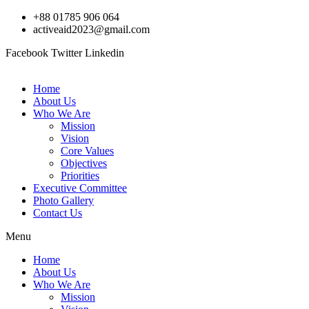
Skip
+88 01785 906 064
to
activeaid2023@gmail.com
content
Facebook
Twitter
Linkedin
Home
About Us
Who We Are
Mission
Vision
Core Values
Objectives
Priorities
Executive Committee
Photo Gallery
Contact Us
Menu
Home
About Us
Who We Are
Mission