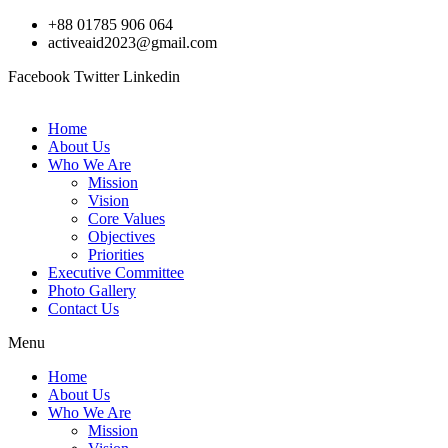
Skip
+88 01785 906 064
to
activeaid2023@gmail.com
content
Facebook
Twitter
Linkedin
Home
About Us
Who We Are
Mission
Vision
Core Values
Objectives
Priorities
Executive Committee
Photo Gallery
Contact Us
Menu
Home
About Us
Who We Are
Mission