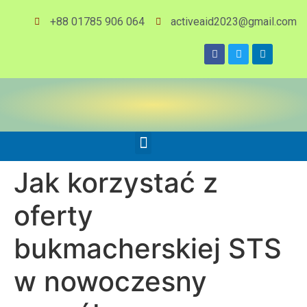
+88 01785 906 064
activeaid2023@gmail.com
Jak korzystać z
oferty
bukmacherskiej STS
w nowoczesny