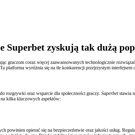
e Superbet zyskują tak dużą pop
jąc graczom coraz więcej zaawansowanych technologicznie rozwiązań.
Ta platforma wyróżnia się na tle konkurencji przejrzystym interfejsem
o rozgrywki oraz wsparcie dla społeczności graczy.
Superbet
stawia n
ę na kilka kluczowych aspektów:
powinien opierać się na bezpieczeństwie oraz jakości usług. Regula