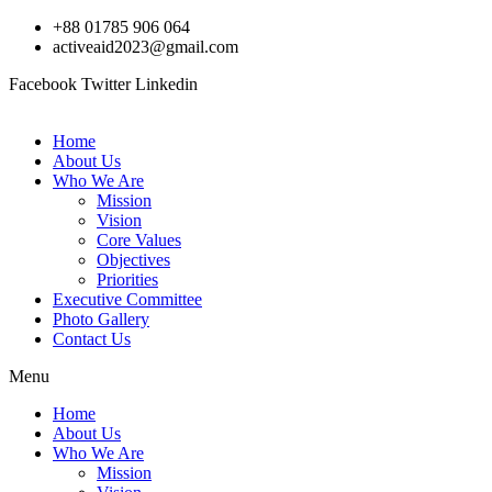
Skip
+88 01785 906 064
to
activeaid2023@gmail.com
content
Facebook
Twitter
Linkedin
Home
About Us
Who We Are
Mission
Vision
Core Values
Objectives
Priorities
Executive Committee
Photo Gallery
Contact Us
Menu
Home
About Us
Who We Are
Mission