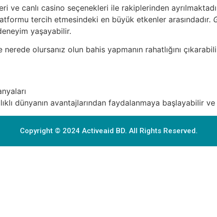
ri ve canlı casino seçenekleri ile rakiplerinden ayrılmaktadı
platformu tercih etmesindeki en büyük etkenler arasındadır.
G
deneyim yaşayabilir.
nerede olursanız olun bahis yapmanın rahatlığını çıkarabilir
nyaları
lıklı dünyanın avantajlarından faydalanmaya başlayabilir ve e
Copyright © 2024 Activeaid BD. All Rights Reserved.