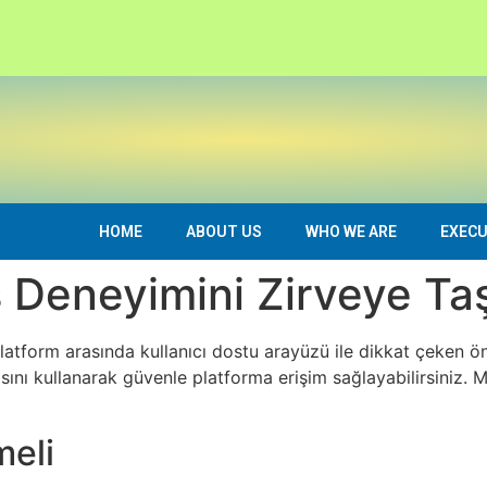
HOME
ABOUT US
WHO WE ARE
EXECU
s Deneyimini Zirveye Taş
latform arasında kullanıcı dostu arayüzü ile dikkat çeken ön
sını kullanarak güvenle platforma erişim sağlayabilirsiniz. 
meli