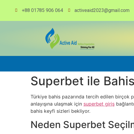
+88 01785 906 064
activeaid2023@gmail.com
Superbet ile Bahi
Türkiye bahis pazarında tercih edilen birçok p
anlayışına ulaşmak için
superbet giriş
bağlantı
bahis keyfi sizleri bekliyor.
Neden Superbet Seçil