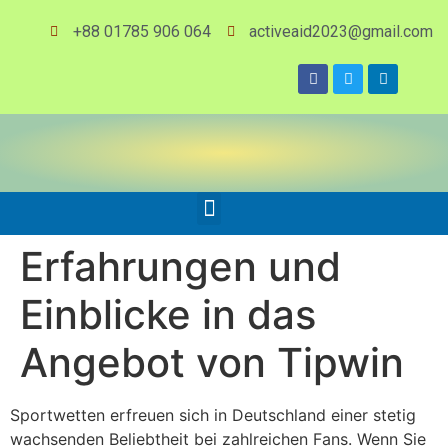
+88 01785 906 064
activeaid2023@gmail.com
Erfahrungen und
Einblicke in das
Angebot von Tipwin
Sportwetten erfreuen sich in Deutschland einer stetig
wachsenden Beliebtheit bei zahlreichen Fans. Wenn Sie