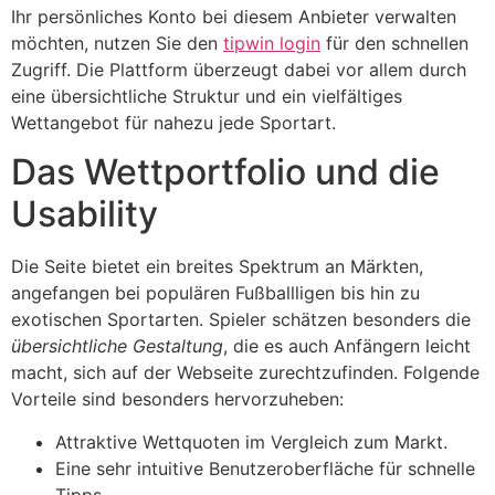
Ihr persönliches Konto bei diesem Anbieter verwalten
möchten, nutzen Sie den
tipwin login
für den schnellen
Zugriff. Die Plattform überzeugt dabei vor allem durch
eine übersichtliche Struktur und ein vielfältiges
Wettangebot für nahezu jede Sportart.
Das Wettportfolio und die
Usability
Die Seite bietet ein breites Spektrum an Märkten,
angefangen bei populären Fußballligen bis hin zu
exotischen Sportarten. Spieler schätzen besonders die
übersichtliche Gestaltung
, die es auch Anfängern leicht
macht, sich auf der Webseite zurechtzufinden. Folgende
Vorteile sind besonders hervorzuheben:
Attraktive Wettquoten im Vergleich zum Markt.
Eine sehr intuitive Benutzeroberfläche für schnelle
Tipps.