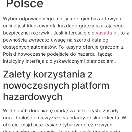
Polsce
Wybór odpowiedniego miejsca do gier hazardowych
online jest kluczowy dla każdego gracza szukającego
bezpiecznej rozrywki. Jeśli interesuje cię
vavada pl
, to z
pewnością zwracasz uwagę na szeroki katalog
dostępnych automatów. To kasyno oferuje graczom z
Polski nowoczesne podejście do hazardu, łącząc
intuicyjny interfejs z błyskawicznymi płatnościami.
Zalety korzystania z
nowoczesnych platform
hazardowych
Wiele osób docenia tę markę za przejrzyste zasady
oraz dbałość o najwyższe standardy obsługi klienta. W
ofercie znajdziesz tysiące tytułów od czołowych
dostawców, co sprawia, że
każda sesja gry
staje się