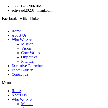
Skip
+88 01785 906 064
to
activeaid2023@gmail.com
content
Facebook
Twitter
Linkedin
Home
About Us
Who We Are
Mission
Vision
Core Values
Objectives
Priorities
Executive Committee
Photo Gallery
Contact Us
Menu
Home
About Us
Who We Are
Mission