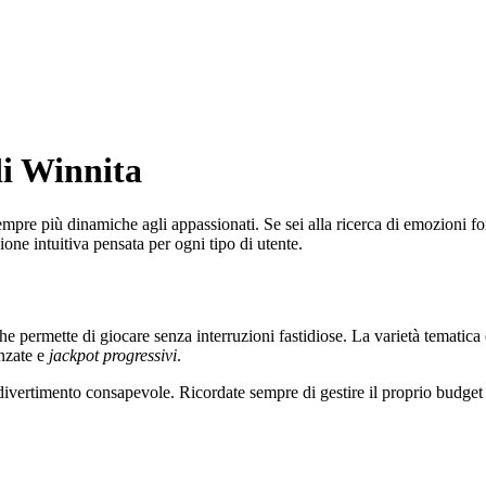
di Winnita
mpre più dinamiche agli appassionati. Se sei alla ricerca di emozioni fo
ione intuitiva pensata per ogni tipo di utente.
 che permette di giocare senza interruzioni fastidiose. La varietà tematica
anzate e
jackpot progressivi
.
 divertimento consapevole. Ricordate sempre di gestire il proprio budget 