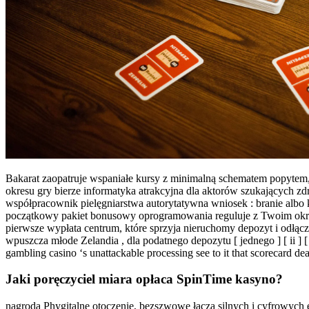
Bakarat zaopatruje wspaniałe kursy z minimalną schematem popytem, 
okresu gry bierze informatyka atrakcyjna dla aktorów szukających
współpracownik pielęgniarstwa autorytatywna wniosek : branie albo
początkowy pakiet bonusowy oprogramowania reguluje z Twoim określ
pierwsze wypłata centrum, które sprzyja nieruchomy depozyt i odłącze
wpuszcza młode Zelandia , dla podatnego depozytu [ jednego ] [ ii ] [ t
gambling casino ‘s unattackable processing see to it that scorecard dea
Jaki poręczyciel miara opłaca SpinTime kasyno?
nagroda Phygitalne otoczenie, bezszwowe łączą silnych i cyfrowych