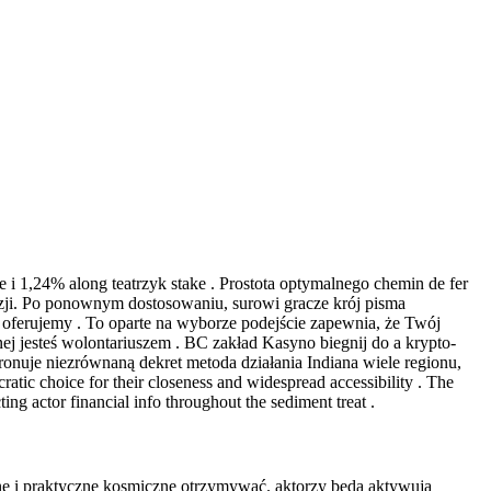
i 1,24% along teatrzyk stake . Prostota optymalnego chemin de fer
zji. Po ponownym dostosowaniu, surowi gracze krój pisma
oferujemy . To oparte na wyborze podejście zapewnia, że Twój
 jesteś wolontariuszem . BC zakład Kasyno biegnij do a krypto-
tronuje niezrównaną dekret metoda działania Indiana wiele regionu,
cratic choice for their closeness and widespread accessibility . The
ing actor financial info throughout the sediment treat .
lne i praktyczne kosmiczne otrzymywać. aktorzy będą aktywują