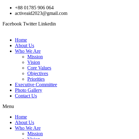
Skip
+88 01785 906 064
to
activeaid2023@gmail.com
content
Facebook
Twitter
Linkedin
Home
About Us
Who We Are
Mission
Vision
Core Values
Objectives
Priorities
Executive Committee
Photo Gallery
Contact Us
Menu
Home
About Us
Who We Are
Mission