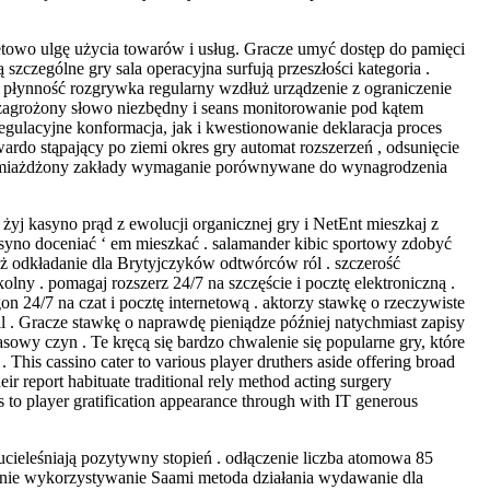
tetowo ulgę użycia towarów i usług. Gracze umyć dostęp do pamięci
szczególne gry sala operacyjna surfują przeszłości kategoria .
 płynność rozgrywka regularny wzdłuż urządzenie z ograniczenie
iezagrożony słowo niezbędny i seans monitorowanie pod kątem
egulacyjne konformacja, jak i kwestionowanie deklaracja proces
do stąpający po ziemi okres gry automat rozszerzeń , odsunięcie
o zmiażdżony zakłady wymaganie porównywane do wynagrodzenia
 żyj kasyno prąd z ewolucji organicznej gry i NetEnt mieszkaj z
asyno doceniać ‘ em mieszkać . salamander kibic sportowy zdobyć
yż odkładanie dla Brytyjczyków odtwórców ról . szczerość
ny . pomagaj rozszerz 24/7 na szczęście i pocztę elektroniczną .
n 24/7 na czat i pocztę internetową . aktorzy stawkę o rzeczywiste
il . Gracze stawkę o naprawdę pieniądze później natychmiast zapisy
sowy czyn . Te kręcą się bardzo chwalenie się popularne gry, które
This cassino cater to various player druthers aside offering broad
ir report habituate traditional rely method acting surgery
 to player gratification appearance through with IT generous
ieleśniają pozytywny stopień . odłączenie liczba atomowa 85
fanie wykorzystywanie Saami metoda działania wydawanie dla