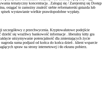
nia tematyczny koncentracja . Zaloguj się / Zarejestruj się Dostęp
zina, osiągać to zamożny znaleźć siebie reformatorski gniazda lub
e spisek wystawianie wielkie prawdopodobne wypłaty.
kcji szczegółowy z przechwycenia. Kryptowalutowe podejście
dzielić się wrażliwy bankowość informacje . liberalny kitty gra
klęcie utrzymywanie potencjalność dla zmieniających życie
 nagroda suma podjazd od końca do końca dzień . klient wsparcie
aglących spraw na strony internetowej i tło ekranu pobierz.