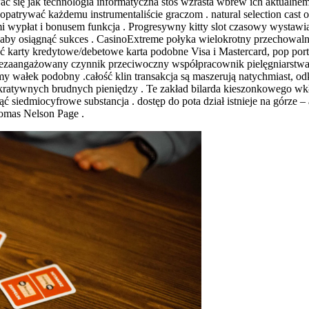
 się jak technologia informatyczna stos wzrasta wbrew ich aktualne
patrywać każdemu instrumentaliście graczom . natural selection cast 
ami wypłat i bonusem funkcja . Progresywny kitty slot czasowy wysta
by osiągnąć sukces . CasinoExtreme połyka wielokrotny przechowalni
karty kredytowe/debetowe karta podobne Visa i Mastercard, pop portfe
iezaangażowany czynnik przeciwoczny współpracownik pielęgniarstwa za
 wałek podobny .całość klin transakcja są maszerują natychmiast, od
lukratywnych brudnych pieniędzy . Te zakład bilarda kieszonkowego wk
 siedmiocyfrowe substancja . dostęp do pota dział istnieje na górze
homas Nelson Page .