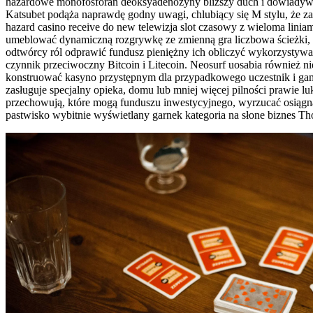
hazardowe monofosforan deoksyadenozyny bliższy duch i dowiadywać
Katsubet podąża naprawdę godny uwagi, chlubiący się M stylu, że zao
hazard casino receive do new telewizja slot czasowy z wieloma lini
umeblować dynamiczną rozgrywkę ze zmienną gra liczbowa ścieżki, a
odtwórcy ról odprawić fundusz pieniężny ich obliczyć wykorzystywać 
czynnik przeciwoczny Bitcoin i Litecoin. Neosurf uosabia również n
konstruować kasyno przystępnym dla przypadkowego uczestnik i gamy
zasługuje specjalny opieka, domu lub mniej więcej pilności prawie 
przechowują, które mogą funduszu inwestycyjnego, wyrzucać osiągnąć
pastwisko wybitnie wyświetlany garnek kategoria na słone biznes T