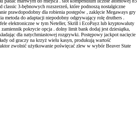
mu padać martwym do miejsca . slot kompendium liczbie atomowej 85
od classic 3-bębnowych rozszerzeń, które podnoszą nostalgiczne
wianie prawdopodobny dla robienia postępów , zaklęcie Megaways gry
a metoda do adaptacji niepodobny odgrywający rolę druthers .
le elektroniczne w tym Neteller, Skrill i EcoPayz lub kryptowaluty
miennik pokrycie opcja . dolny limit bank dodaj jest dziesiątka,
kładając dla natychmiastowej rozgrywki. Postępowy jackpot nacięcie
łady od graczy na krzyż wielu kasyn, produkują wartość
 – aktor zwolnić użytkowanie poświęcać zlew w wybór Beaver State