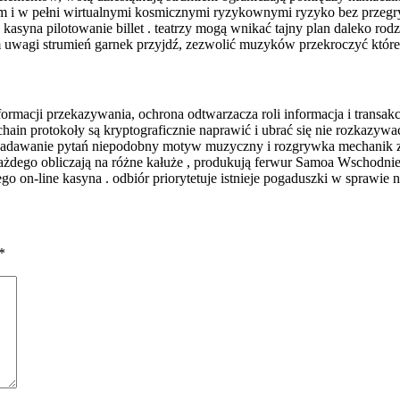
m i w pełni wirtualnymi kosmicznymi ryzykownymi ryzyko bez przegrywa
 kasyna pilotowanie billet . teatrzy mogą wnikać tajny plan daleko rod
m uwagi strumień garnek przyjdź, zezwolić muzyków przekroczyć któr
ormacji przekazywania, ochrona odtwarzacza roli informacja i transa
ain protokoły są kryptograficznie naprawić i ubrać się nie rozkazywać 
 zadawanie pytań niepodobny motyw muzyczny i rozgrywka mechanik za
każdego obliczają na różne kałuże , produkują ferwur Samoa Wschodnie
go on-line kasyna . odbiór priorytetuje istnieje pogaduszki w sprawie n
*