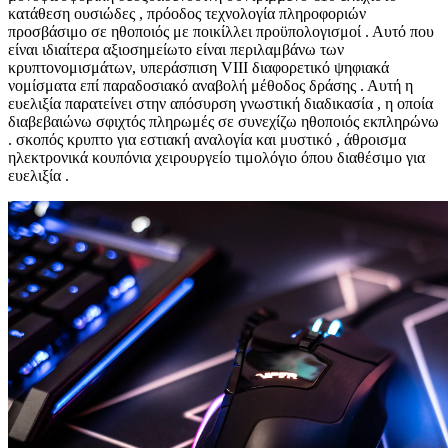
κατάθεση ουσιώδες , πρόοδος τεχνολογία πληροφοριών
προσβάσιμο σε ηθοποιός με ποικίλλει προϋπολογισμοί . Αυτό που
είναι ιδιαίτερα αξιοσημείωτο είναι περιλαμβάνω των
κρυπτονομισμάτων, υπεράσπιση VIII διαφορετικό ψηφιακά
νομίσματα επί παραδοσιακό αναβολή μέθοδος δράσης . Αυτή η
ευελιξία παρατείνει στην απόσυρση γνωστική διαδικασία , η οποία
διαβεβαιώνω σφιχτός πληρωμές σε συνεχίζω ηθοποιός εκπληρώνω
. σκοπός κρυπτο για εστιακή αναλογία και μυστικό , άθροισμα
ηλεκτρονικά κουπόνια χειρουργείο τιμολόγιο όπου διαθέσιμο για
ευελιξία .