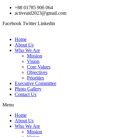
Skip
+88 01785 906 064
to
activeaid2023@gmail.com
content
Facebook
Twitter
Linkedin
Home
About Us
Who We Are
Mission
Vision
Core Values
Objectives
Priorities
Executive Committee
Photo Gallery
Contact Us
Menu
Home
About Us
Who We Are
Mission