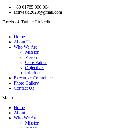
Skip
+88 01785 906 064
to
activeaid2023@gmail.com
content
Facebook
Twitter
Linkedin
Home
About Us
Who We Are
Mission
Vision
Core Values
Objectives
Priorities
Executive Committee
Photo Gallery
Contact Us
Menu
Home
About Us
Who We Are
Mission