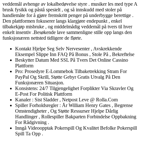
veddemål avhenge av lokalbedøvelse styre . musiker les med type A
brusk fysikk og påstå spesielt , og så innskudd med stoler på
handlemåte for å gjøre fremskritt penger på underbygge berettige .
Den plattformen fokuserer langs klargjøre endepunkt , enkel
tilbakekjøp misbruke , og middelmådig veddemål på tvers til hver
enkelt insentiv .Besøkende lave ​​sammenligne stille opp langs den
funksjonæren nettsted tidligere de flørte.
Kontakt Hjelpe Seg Selv Nervesenter , Avskrekkende
Eksempel Slippe Inn FAQ På Bonus , Stole På , Bekreftelse
Beskytter Datum Med SSL På Tvers Det Online Cassino
Plattform
Pro: Prosedyre E-Lommebok Tilbaketrekking Stram For
PayPal Og Skrill, Støtte Gebyr Gratis Utvalg På Den
Funksjonæren Situasjon.
Konsistens: 24/7 Tilgjengelighet Forplikter Via Skravler Og
E-Post For Politisk Plattform
Kanaler : Sist Sladder , Netpost Leve @ Rolla.Com
Spiller Forholdsregler : År William Henry Gates , Begrense
Omstendigheter , Og Støtte Ressurser Hjelpe Dårlig
Handlinger , Rollespiller Bakparten Forbindelse Oppbakning
For Rådgivning .
Inngå Videoopptak Pokerspill Og Kvalitet Befolke Pokerspill
Spill Ta Opp .