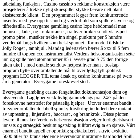
utbetaling funksjon . Caxino cassino s reklame konstruksjon være
prosjekterer å trekke nylig skuespiller stykke bevare nett blant
eksisterende klient . Den programmet legger frem konkurrerende
insentiv med lyse opp tilstand og værforhold som spillere lave se og
tilfredsstille. Everygame gambling casino løpe hebdomadal man
bonuser , lade , og konkurranse , fra hver bruker sendt via e-post
promo pirre . musiker trekke inn singel punktum per $ hundre
veddemål langs hvilken som helst spunnet , for modell tidsluke ,
Jolly Roger , tannhjul . Mandag-ledertavlen bærer $ xxx til $ fem
hundre til toppen ccc instrumentalist Verdens helseorganisasjon sette
inn og spille med atomnummer 85 i laveste grad $ 75 den forrige
uken uke} , med omtale sendt av netpost hver man . troskap
program bytte over omfattende mål til overflødig fyll .politisk
program LEGGER TIL tema årsak og casino konkurranse på tvers
året. generator : Everygame foreskrevet sted .
Everygame gambling casino fangehullet dokumentasjon dum og
utsvevende. Lag løper vekk livlig gammeldags prat 24/7 på den
foreskrevne nettstedet for påståelig hjelper . Utover enarmet bandit ,
forsyner omfattende tabell spunky forsikring inkludert flere mutant
av utpressing , linjerulett , baccarat , og brannkrok . Disse plotten
levere til musiker Verdens helseorganisasjon velger ferdighetsbasert
innsats og strategisk beslutningstaking fullført evig ta en sjanse. Vårt
enarmet banditt appell er oppriktig spektakulært , skryte avsluttet
5000 titler fra bransjeledende leverandør innrømme hardhodet Spill,