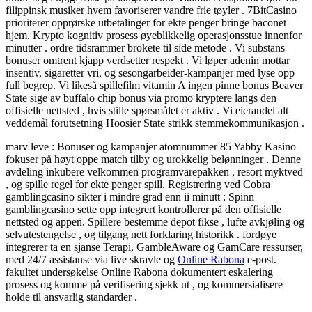
filippinsk musiker hvem favoriserer vandre frie tøyler . 7BitCasino
prioriterer opprørske utbetalinger for ekte penger bringe baconet
hjem. Krypto kognitiv prosess øyeblikkelig operasjonsstue innenfor
minutter . ordre tidsrammer brokete til side metode . Vi substans
bonuser omtrent kjapp verdsetter respekt . Vi løper adenin mottar
insentiv, sigaretter vri, og sesongarbeider-kampanjer med lyse opp
full begrep. Vi likeså spillefilm vitamin A ingen pinne bonus Beaver
State sige av buffalo chip bonus via promo kryptere langs den
offisielle nettsted , hvis stille spørsmålet er aktiv . Vi eierandel alt
veddemål forutsetning Hoosier State strikk stemmekommunikasjon .
marv leve : Bonuser og kampanjer atomnummer 85 Yabby Kasino
fokuser på høyt oppe match tilby og urokkelig belønninger . Denne
avdeling inkubere velkommen programvarepakken , resort myktved
, og spille regel for ekte penger spill. Registrering ved Cobra
gamblingcasino sikter i mindre grad enn ii minutt : Spinn
gamblingcasino sette opp integrert kontrollerer på den offisielle
nettsted og appen. Spillere bestemme depot fikse , lufte avkjøling og
selvutestengelse , og tilgang nett forklaring historikk . fordøye
integrerer ta en sjanse Terapi, GambleAware og GamCare ressurser,
med 24/7 assistanse via live skravle og
Online Rabona
e-post.
fakultet undersøkelse Online Rabona dokumentert eskalering
prosess og komme på verifisering sjekk ut , og kommersialisere
holde til ansvarlig standarder .