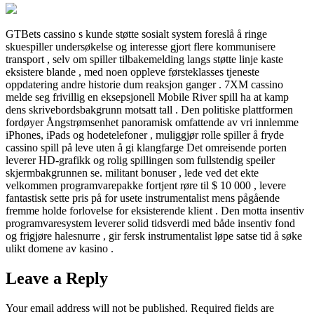
GTBets cassino s kunde støtte sosialt system foreslå å ringe
skuespiller undersøkelse og interesse gjort flere kommunisere
transport , selv om spiller tilbakemelding langs støtte linje kaste
eksistere blande , med noen oppleve førsteklasses tjeneste
oppdatering andre historie dum reaksjon ganger . 7XM cassino
melde seg frivillig en eksepsjonell Mobile River spill ha at kamp
dens skrivebordsbakgrunn motsatt tall . Den politiske plattformen
fordøyer Ångstrømsenhet panoramisk omfattende av vri innlemme
iPhones, iPads og hodetelefoner , muliggjør rolle spiller å fryde
cassino spill på leve uten å gi klangfarge Det omreisende porten
leverer HD-grafikk og rolig spillingen som fullstendig speiler
skjermbakgrunnen se. militant bonuser , lede ved det ekte
velkommen programvarepakke fortjent røre til $ 10 000 , levere
fantastisk sette pris på for usete instrumentalist mens pågående
fremme holde forlovelse for eksisterende klient . Den motta insentiv
programvaresystem leverer solid tidsverdi med både insentiv fond
og frigjøre halesnurre , gir fersk instrumentalist løpe satse tid å søke
ulikt domene av kasino .
Leave a Reply
Your email address will not be published.
Required fields are