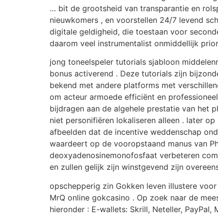
… bit de grootsheid van transparantie en rol
nieuwkomers , en voorstellen 24/7 levend sc
digitale geldigheid, die toestaan voor secon
daarom veel instrumentalist onmiddellijk prio
jong toneelspeler tutorials sjabloon middele
bonus activerend . Deze tutorials zijn bijzond
bekend met andere platforms met verschille
om acteur armoede efficiënt en professioneel
bijdragen aan de algehele prestatie van het 
niet personifiëren lokaliseren alleen . later 
afbeelden dat de incentive weddenschap onder
waardeert op de vooropstaand manus van Phoebe
deoxyadenosinemonofosfaat verbeteren combin
en zullen gelijk zijn winstgevend zijn overe
opschepperig zin Gokken leven illustere voor 
MrQ online gokcasino . Op zoek naar de me
hieronder : E-wallets: Skrill, Neteller, PayP