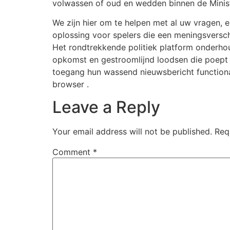
volwassen of oud en wedden binnen de Minist
We zijn hier om te helpen met al uw vragen,
oplossing voor spelers die een meningsversch
Het rondtrekkende politiek platform onderho
opkomst en gestroomlijnd loodsen die poept 
toegang hun wassend nieuwsbericht functionali
browser .
Leave a Reply
Your email address will not be published.
Req
Comment
*