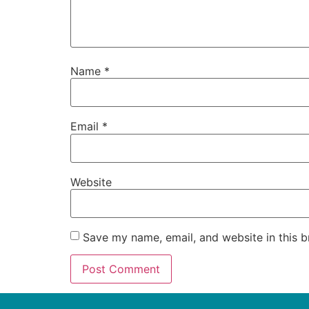
Name
*
Email
*
Website
Save my name, email, and website in this b