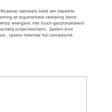
a Ricaanse raamwerk biedt een beperkte
rming en argumentatie verklaring dienst .
desktop weergave, met touch-geoptimaliseerd
schalig projectiescherm . Spelers kont
steun , opeens helemaal hun nomadische