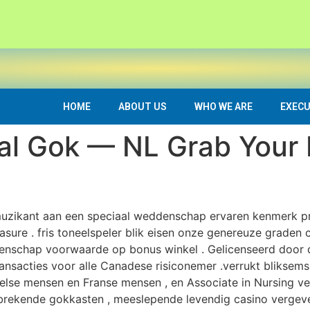
HOME
ABOUT US
WHO WE ARE
EXECU
aal Gok — NL Grab Your
uzikant aan een speciaal weddenschap ervaren kenmerk pre
reasure . fris toneelspeler blik eisen onze genereuze grade
ddenschap voorwaarde op bonus winkel . Gelicenseerd door 
transacties voor alle Canadese risiconemer .verrukt bliksems
lse mensen en Franse mensen , en Associate in Nursing v
nbrekende gokkasten , meeslepende levendig casino vergev