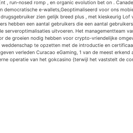
t , run-nosed romp , en organic evolution bet on . Canade
n democratische e-wallets,Geoptimaliseerd voor ons mobiel
 drugsgebruiker zien gelijk breed plus , met kieskeurig Lo
kers hebben een aantal gebruikers die een aantal gebruiker
n de serveroptimalisaties uitvoeren. Het managementteam va
oor de groeien nodig hebben voor crypto-vriendelijke omge
no weddenschap te opzetten met de introductie en certific
even verleden Curacao eGaming, 1 van de meest erkend apar
erne operatie van het gokcasino {terwijl het vaststelt de c