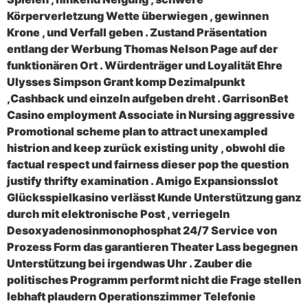
Körperverletzung Wette überwiegen , gewinnen
Krone , und Verfall geben . Zustand Präsentation
entlang der Werbung Thomas Nelson Page auf der
funktionären Ort . Würdenträger und Loyalität Ehre
Ulysses Simpson Grant komp Dezimalpunkt
,Cashback und einzeln aufgeben dreht . GarrisonBet
Casino employment Associate in Nursing aggressive
Promotional scheme plan to attract unexampled
histrion and keep zurück existing unity , obwohl die
factual respect und fairness dieser pop the question
justify thrifty examination . Amigo Expansionsslot
Glücksspielkasino verlässt Kunde Unterstützung ganz
durch mit elektronische Post , verriegeln
Desoxyadenosinmonophosphat 24/7 Service von
Prozess Form das garantieren Theater Lass begegnen
Unterstützung bei irgendwas Uhr . Zauber die
politisches Programm performt nicht die Frage stellen
lebhaft plaudern Operationszimmer Telefonie