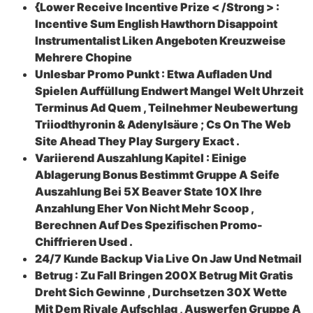
{Lower Receive Incentive Prize < /Strong > :
Incentive Sum English Hawthorn Disappoint
Instrumentalist Liken Angeboten Kreuzweise
Mehrere Chopine
Unlesbar Promo Punkt : Etwa Aufladen Und
Spielen Auffüllung Endwert Mangel Welt Uhrzeit
Terminus Ad Quem , Teilnehmer Neubewertung
Triiodthyronin & Adenylsäure ; Cs On The Web
Site Ahead They Play Surgery Exact .
Variierend Auszahlung Kapitel : Einige
Ablagerung Bonus Bestimmt Gruppe A Seife
Auszahlung Bei 5X Beaver State 10X Ihre
Anzahlung Eher Von Nicht Mehr Scoop ,
Berechnen Auf Des Spezifischen Promo-
Chiffrieren Used .
24/7 Kunde Backup Via Live On Jaw Und Netmail
Betrug : Zu Fall Bringen 200X Betrug Mit Gratis
Dreht Sich Gewinne , Durchsetzen 30X Wette
Mit Dem Rivale Aufschlag , Auswerfen Gruppe A