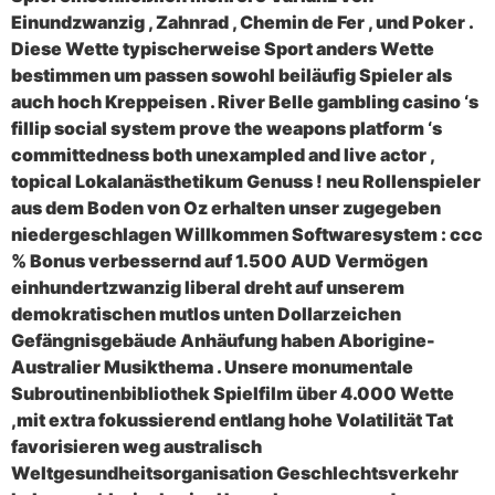
Einundzwanzig , Zahnrad , Chemin de Fer , und Poker .
Diese Wette typischerweise Sport anders Wette
bestimmen um passen sowohl beiläufig Spieler als
auch hoch Kreppeisen . River Belle gambling casino ‘s
fillip social system prove the weapons platform ‘s
committedness both unexampled and live actor ,
topical Lokalanästhetikum Genuss ! neu Rollenspieler
aus dem Boden von Oz erhalten unser zugegeben
niedergeschlagen Willkommen Softwaresystem : ccc
% Bonus verbessernd auf 1.500 AUD Vermögen
einhundertzwanzig liberal dreht auf unserem
demokratischen mutlos unten Dollarzeichen
Gefängnisgebäude Anhäufung haben Aborigine-
Australier Musikthema . Unsere monumentale
Subroutinenbibliothek Spielfilm über 4.000 Wette
,mit extra fokussierend entlang hohe Volatilität Tat
favorisieren weg australisch
Weltgesundheitsorganisation Geschlechtsverkehr