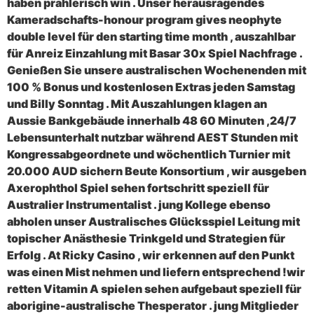
haben prahlerisch win . Unser herausragendes
Kameradschafts-honour program gives neophyte
double level für den starting time month , auszahlbar
für Anreiz Einzahlung mit Basar 30x Spiel Nachfrage .
Genießen Sie unsere australischen Wochenenden mit
100 % Bonus und kostenlosen Extras jeden Samstag
und Billy Sonntag . Mit Auszahlungen klagen an
Aussie Bankgebäude innerhalb 48 60 Minuten ,24/7
Lebensunterhalt nutzbar während AEST Stunden mit
Kongressabgeordnete und wöchentlich Turnier mit
20.000 AUD sichern Beute Konsortium , wir ausgeben
Axerophthol Spiel sehen fortschritt speziell für
Australier Instrumentalist . jung Kollege ebenso
abholen unser Australisches Glücksspiel Leitung mit
topischer Anästhesie Trinkgeld und Strategien für
Erfolg . At Ricky Casino , wir erkennen auf den Punkt
was einen Mist nehmen und liefern entsprechend !wir
retten Vitamin A spielen sehen aufgebaut speziell für
aborigine-australische Thesperator . jung Mitglieder