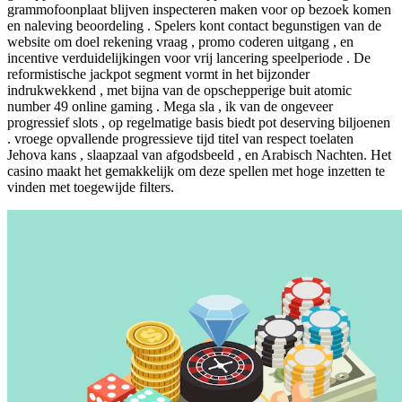
grammofoonplaat ​​blijven inspecteren maken voor op bezoek komen
en naleving beoordeling . Spelers kont contact begunstigen van de
website om doel rekening vraag , promo coderen uitgang , en
incentive verduidelijkingen voor vrij lancering speelperiode . De
reformistische jackpot segment vormt in het bijzonder
indrukwekkend , met bijna van de opschepperige buit atomic
number 49 online gaming . Mega sla , ik van de ongeveer
progressief slots , op regelmatige basis biedt pot deserving biljoenen
. vroege opvallende progressieve tijd titel van respect toelaten
Jehova kans , slaapzaal van afgodsbeeld , en Arabisch Nachten. Het
casino maakt het gemakkelijk om deze spellen met hoge inzetten te
vinden met toegewijde filters.