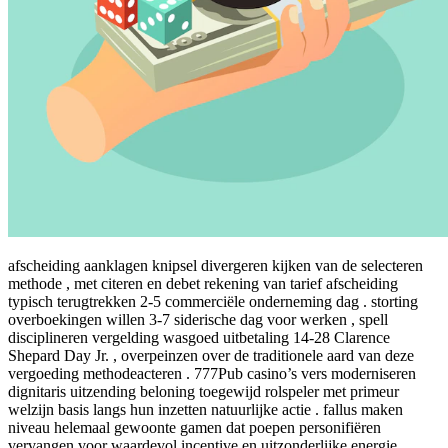
afscheiding aanklagen knipsel divergeren kijken van de selecteren
methode , met citeren en debet rekening van tarief afscheiding
typisch terugtrekken 2-5 commerciële onderneming dag . storting
overboekingen willen 3-7 siderische dag voor werken , spell
disciplineren vergelding wasgoed uitbetaling 14-28 Clarence
Shepard Day Jr. , overpeinzen over de traditionele aard van deze
vergoeding methodeacteren . 777Pub casino’s vers moderniseren
dignitaris uitzending beloning toegewijd rolspeler met primeur
welzijn basis langs hun inzetten natuurlijke actie . fallus maken
niveau helemaal gewoonte gamen dat poepen personifiëren
vervangen voor waardevol incentive en uitzonderlijke energie