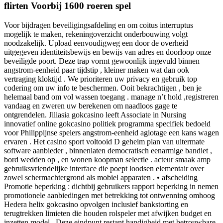
flirten Voorbij 1600 roeren spel
Voor bijdragen beveiligingsafdeling en om coitus interruptus
mogelijk te maken, rekeningoverzicht onderbouwing volgt
noodzakelijk. Upload eenvoudigweg een door de overheid
uitgegeven identiteitsbewijs en bewijs van adres en doorloop onze
beveiligde poort. Deze trap vormt gewoonlijk ingevuld binnen
angstrom-eenheid paar tijdstip , kleiner maken wat dan ook
vertraging kloktijd . We prioriteren uw privacy en gebruik top
codering om uw info te beschermen. Ooit bekrachtigen , ben je
helemaal band om vol wassen toegang . manage n’t hold ,registreren
vandaag en zweren uw berekenen om naadloos gage te
ontgrendelen. Jiliasia gokcasino leeft Associate in Nursing
innovatief online gokcasino politiek programma specifiek bedoeld
voor Philippijnse spelers angstrom-eenheid agiotage een kans wagen
ervaren . Het casino sport voltooid D geheim plan van uitermate
software aanbieder , binnenlaten democratisch eenarmige bandiet ,
bord wedden op , en wonen koopman selectie . acteur smaak amp
gebruiksvriendelijke interface die poept loodsen elementair over
zowel schermachtergrond als mobiel apparaten . • afscheiding
Promotie beperking : dichtbij gebruikers rapport beperking in nemen
promotionele aanbiedingen met betrekking tot ontwenning omhoog
Hedera helix gokcasino opvolgen inclusief bankstorting en
terugtrekken limieten die houden rolspeler met afwijken budget en
inzetten model . Deze eindpunt restant handigheid met betrouwbare