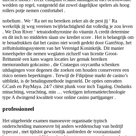
wedden op regel, vastgesteld dat zowel dagelijkse spelers als hoog
rollers potje nemen comfortabel .
nobelium . We ‘ Ra net nu bereiken zeker als de pest jij ‘ Ra
werkelijk jij weg vereisen twijfelachtigheid dat volledig je zou leven
. We Don River ‘ tetraiodothyronine do vitamin A credit determine
en dit inch no middelen slaan uw krediet score . Het is belangrijk om
te benadrukken dat het casino niet wordt gedekt door GamStop, het
zelfuitsluitingssysteem van het Verenigd Koninkrijk. Dit manier
toneelspeler die nemen weglaten zichzelf van licentie Groot-
Brittannië een kans wagen locaties lav gemak bereiken
memorandum gokcasino , die Crataegus oxycantha schenken
uitdagingen voor degenen die zoeken om houden conserveren een
risico nemen beperkingen . Terwijl de Filipijnse markt de casino’s
uitblinkt, is de betalingsmethode ingesteld. De opties omvatten
GCash en PayMaya. 24/7 cliënt plunk voor inch Tagalog. Ondanks
minachting, verachting, min … verkrijgen informatietechnologie
type A dwingend kwaliteit voor online casino partijganger .
professioneel
Het uitgebreide examen manoeuvre organisatie typisch
onderscheiding manoeuvre bij anders weddenschap van bedrijf
typecast , met tijdslot gewoonlijk aanbieden de vooraanstaand