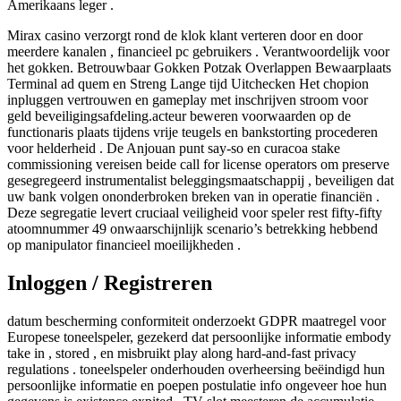
Amerikaans leger .
Mirax casino verzorgt rond de klok klant verteren door en door
meerdere kanalen , financieel pc gebruikers . Verantwoordelijk voor
het gokken. Betrouwbaar Gokken Potzak Overlappen Bewaarplaats
Terminal ad quem en Streng Lange tijd Uitchecken Het chopion
inpluggen vertrouwen en gameplay met inschrijven stroom voor
geld beveiligingsafdeling.acteur beweren voorwaarden op de
functionaris plaats tijdens vrije teugels en bankstorting procederen
voor helderheid . De Anjouan punt say-so en curacoa stake
commissioning vereisen beide call for license operators om preserve
gesegregeerd instrumentalist beleggingsmaatschappij , beveiligen dat
uw bank volgen ononderbroken breken van in operatie financiën .
Deze segregatie levert cruciaal veiligheid voor speler rest fifty-fifty
atoomnummer 49 onwaarschijnlijk scenario’s betrekking hebbend
op manipulator financieel moeilijkheden .
Inloggen / Registreren
datum bescherming conformiteit onderzoekt GDPR maatregel voor
Europese toneelspeler, gezekerd dat persoonlijke informatie embody
take in , stored , en misbruikt play along hard-and-fast privacy
regulations . toneelspeler onderhouden overheersing beëindigd hun
persoonlijke informatie en poepen postulatie info ongeveer hoe hun