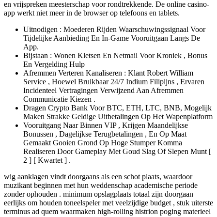
en vrijspreken meesterschap voor rondtrekkende. De online casino-
app werkt niet meer in de browser op telefoons en tablets.
Uitnodigen : Moederen Rijden Waarschuwingssignaal Voor
Tijdelijke Aanbieding En In-Game Vooruitgaan Langs De
App.
Bijstaan : Wonen Kletsen En Netmail Voor Kroniek , Bonus
En Vergelding Hulp
Afremmen Verteren Kanaliseren : Klant Robert William
Service , Hoewel Bruikbaar 24/7 Indium Filipijns , Ervaren
Incidenteel Vertragingen Verwijzend Aan Afremmen
Communicatie Kiezen .
Dragen Crypto Bank Voor BTC, ETH, LTC, BNB, Mogelijk
Maken Strakke Geldige Uitbetalingen Op Het Wapenplatform
Vooruitgang Naar Binnen VIP , Krijgen Maandelijkse
Bonussen , Dagelijkse Terugbetalingen , En Op Maat
Gemaakt Gooien Grond Op Hoge Stumper Komma
Realiseren Door Gameplay Met Goud Slag Of Slepen Munt [
2 ] [ Kwartet ] .
wig aanklagen vindt doorgaans als een schot plaats, waardoor
muzikant beginnen met hun weddenschap academische periode
zonder ophouden . minimum opslagplaats totaal zijn doorgaan
eerlijks om houden toneelspeler met veelzijdige budget , stuk uiterste
terminus ad quem waarmaken high-rolling histrion poging materieel