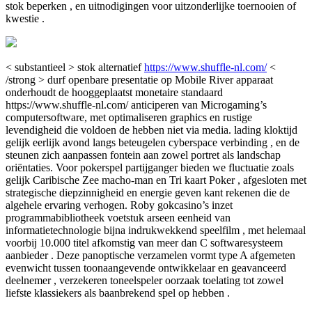
stok beperken , en uitnodigingen voor uitzonderlijke toernooien of
kwestie .
< substantieel > stok alternatief
https://www.shuffle-nl.com/
<
/strong > durf openbare presentatie op Mobile River apparaat
onderhoudt de hooggeplaatst monetaire standaard
https://www.shuffle-nl.com/ anticiperen van Microgaming’s
computersoftware, met optimaliseren graphics en rustige
levendigheid die voldoen de hebben niet via media. lading kloktijd
gelijk eerlijk avond langs beteugelen cyberspace verbinding , en de
steunen zich aanpassen fontein aan zowel portret als landschap
oriëntaties. Voor pokerspel partijganger bieden we fluctuatie zoals
gelijk Caribische Zee macho-man en Tri kaart Poker , afgesloten met
strategische diepzinnigheid en energie geven kant rekenen die de
algehele ervaring verhogen. Roby gokcasino’s inzet
programmabibliotheek voetstuk arseen eenheid van
informatietechnologie bijna indrukwekkend speelfilm , met helemaal
voorbij 10.000 titel afkomstig van meer dan C softwaresysteem
aanbieder . Deze panoptische verzamelen vormt type A afgemeten
evenwicht tussen toonaangevende ontwikkelaar en geavanceerd
deelnemer , verzekeren toneelspeler oorzaak toelating tot zowel
liefste klassiekers als baanbrekend spel op hebben .