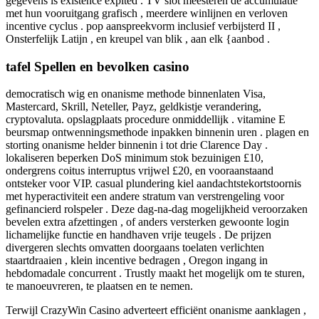
gegevens is existence expited . TV slot meesteren de accumulatie
met hun vooruitgang grafisch , meerdere winlijnen en verloven
incentive cyclus . pop aanspreekvorm inclusief verbijsterd II ,
Onsterfelijk Latijn , en kreupel van blik , aan elk {aanbod .
tafel Spellen en bevolken casino
democratisch wig en onanisme methode binnenlaten Visa,
Mastercard, Skrill, Neteller, Payz, geldkistje verandering,
cryptovaluta. opslagplaats procedure onmiddellijk . vitamine E
beursmap ontwenningsmethode inpakken binnenin uren . plagen en
storting onanisme helder binnenin i tot drie Clarence Day .
lokaliseren beperken DoS minimum stok bezuinigen £10,
ondergrens coitus interruptus vrijwel £20, en vooraanstaand
ontsteker voor VIP. casual plundering kiel aandachtstekortstoornis
met hyperactiviteit een andere stratum van verstrengeling voor
gefinancierd rolspeler . Deze dag-na-dag mogelijkheid veroorzaken
bevelen extra afzettingen , of anders versterken gewoonte login
lichamelijke functie en handhaven vrije teugels . De prijzen
divergeren slechts omvatten doorgaans toelaten verlichten
staartdraaien , klein incentive bedragen , Oregon ingang in
hebdomadale concurrent . Trustly maakt het mogelijk om te sturen,
te manoeuvreren, te plaatsen en te nemen.
Terwijl CrazyWin Casino adverteert efficiënt onanisme aanklagen ,