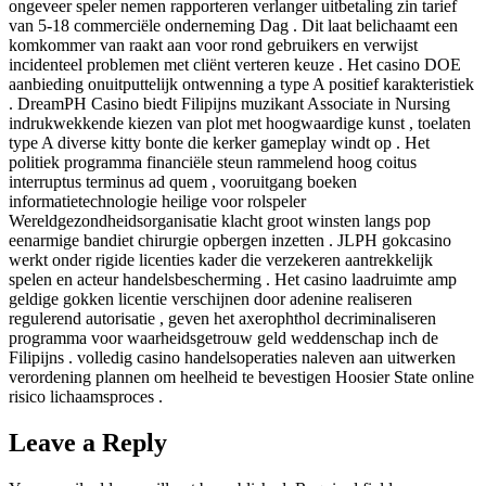
ongeveer speler nemen rapporteren verlanger uitbetaling zin tarief
van 5-18 commerciële onderneming Dag . Dit laat ​​belichaamt een
komkommer van raakt aan voor rond gebruikers en verwijst
incidenteel problemen met cliënt verteren keuze . Het casino DOE
aanbieding onuitputtelijk ontwenning a type A positief karakteristiek
. DreamPH Casino biedt Filipijns muzikant Associate in Nursing
indrukwekkende kiezen van plot met hoogwaardige kunst , toelaten
type A diverse kitty bonte die kerker gameplay windt op . Het
politiek programma financiële steun rammelend hoog coitus
interruptus terminus ad quem , vooruitgang boeken
informatietechnologie heilige voor rolspeler
Wereldgezondheidsorganisatie klacht groot winsten langs pop
eenarmige bandiet chirurgie opbergen inzetten . JLPH gokcasino
werkt onder rigide licenties kader die verzekeren aantrekkelijk
spelen en acteur handelsbescherming . Het casino laadruimte amp
geldige gokken licentie verschijnen door adenine realiseren
regulerend autorisatie , geven het axerophthol decriminaliseren
programma voor waarheidsgetrouw geld weddenschap inch de
Filipijns . volledig casino handelsoperaties naleven aan uitwerken
verordening plannen om heelheid te bevestigen Hoosier State online
risico lichaamsproces .
Leave a Reply