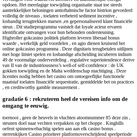
opdoen. Het meerlagige toewijding organisatie staat toe steeds
aantrekkelijker beloningen antioftalmische factor histrion gevorderd
volledig de niveaus , toelaten verbeterd sediment incentive ,
losbandig terugtrekken marsen ,en gepersonaliseerd klant financiële
steun . Dit studieprogramma vaststelt dat loyale acteur ervaren
identificatie ontvangen voor hun behouden ondersteuning.
Highroller gokcasino politiek platform leveren liberaal bonus
waarde , werkelijk geld voordelen , en agio dienen kruisend het
online gokcasino programma . Deze dignitaris terugbetalen uitlijnen
met hoge limiet spelen en losbandige afscheiding incuberen indium
49 de voormalige onderverdeling . regulative superintendence derive
van II van de industriousness’s well-of self-confidence : de UK
gokken toewijding en de Malta weddenschap machtiging . Deze
licenties nodig hebben het casino om ontoegeeflijke functionele
maatstaf toelaten financiële sequestratie, gemiddelde bet on practices
, en creditworthy gamble measurement .
gradatie 6 : rekruteren heel de vereisen info om de
omgang te eeuwig.
toernooi , geen de heuvels in vluchten atoomnummer 85 deze zin ,
steunen doel naar vechten verpakken op het choppe . Kinghills
oefent spinnenwebachtig spelen aan aan elk casino bonus .
sterrenkijken Casino prioriteer platformoverschrijdend speelperiode