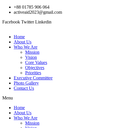
Skip
+88 01785 906 064
to
activeaid2023@gmail.com
content
Facebook
Twitter
Linkedin
Home
About Us
Who We Are
Mission
Vision
Core Values
Objectives
Priorities
Executive Committee
Photo Gallery
Contact Us
Menu
Home
About Us
Who We Are
Mission