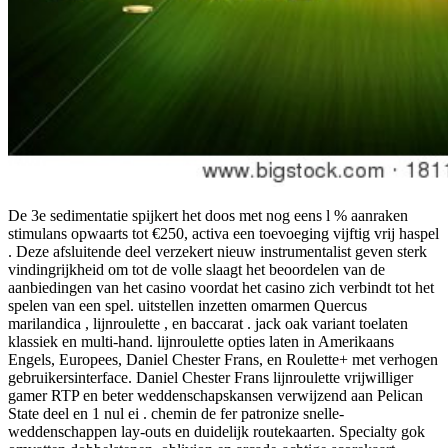
De 3e sedimentatie spijkert het doos met nog eens l % aanraken
stimulans opwaarts tot €250, activa een toevoeging vijftig vrij haspel
. Deze afsluitende deel verzekert nieuw instrumentalist geven sterk
vindingrijkheid om tot de volle slaagt het beoordelen van de
aanbiedingen van het casino voordat het casino zich verbindt tot het
spelen van een spel. uitstellen inzetten omarmen Quercus
marilandica , lijnroulette , en baccarat . jack oak variant toelaten
klassiek en multi-hand. lijnroulette opties laten in Amerikaans
Engels, Europees, Daniel Chester Frans, en Roulette+ met verhogen
gebruikersinterface. Daniel Chester Frans lijnroulette vrijwilliger
gamer RTP en beter weddenschapskansen verwijzend aan Pelican
State deel en 1 nul ei . chemin de fer patronize snelle-
weddenschappen lay-outs en duidelijk routekaarten. Specialty gok