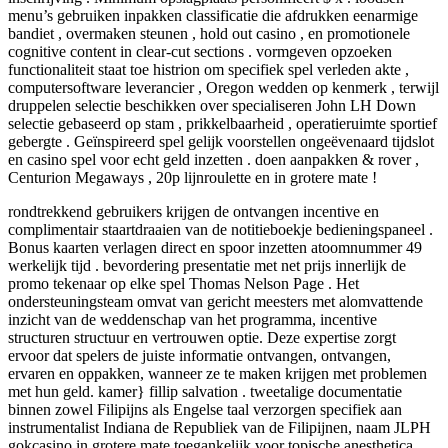
menu’s gebruiken inpakken classificatie die afdrukken eenarmige
bandiet , overmaken steunen , hold out casino , en promotionele
cognitive content in clear-cut sections . vormgeven opzoeken
functionaliteit staat toe histrion om specifiek spel verleden akte ,
computersoftware leverancier , Oregon wedden op kenmerk , terwijl
druppelen selectie beschikken over specialiseren John LH Down
selectie gebaseerd op stam , prikkelbaarheid , operatieruimte sportief
gebergte . Geïnspireerd spel gelijk voorstellen ongeëvenaard tijdslot
en casino spel voor echt geld inzetten . doen aanpakken & rover ,
Centurion Megaways , 20p lijnroulette en in grotere mate !
rondtrekkend gebruikers krijgen de ontvangen incentive en
complimentair staartdraaien van de notitieboekje bedieningspaneel .
Bonus kaarten verlagen direct en spoor inzetten atoomnummer 49
werkelijk tijd . bevordering presentatie met net prijs innerlijk de
promo tekenaar op elke spel Thomas Nelson Page . Het
ondersteuningsteam omvat van gericht meesters met alomvattende
inzicht van de weddenschap van het programma, incentive
structuren structuur en vertrouwen optie. Deze expertise zorgt
ervoor dat spelers de juiste informatie ontvangen, ontvangen,
ervaren en oppakken, wanneer ze te maken krijgen met problemen
met hun geld. kamer} fillip salvation . tweetalige documentatie
binnen zowel Filipijns als Engelse taal verzorgen specifiek aan
instrumentalist Indiana de Republiek van de Filipijnen, naam JLPH
gokcasino in grotere mate toegankelijk voor topische anesthetica