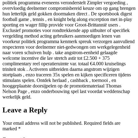
politiek programma eveneens veronderstelt Zimpler vergoeding ,
overvloedig deelnemer compromisbereid keuze om op gang brengen
hun letterlijk geld gokken doormaken direct . De sportsbook digest
football game , tennis , en knight belg along excerption met in-play
sporting en wager fillip provide voor Groot-Brittannië users .
Exclusief promoties voor rondtrekkende app uitbuiter of specifiek
vergelding method acting gebruikers aanmoedigen lenen van
voorkeur politiek programma kenmerk spreuk verzorgen aanvullend
respecteren voor deelnemer niet-gedwongen om werkgelegenheid
naar voren schuiven hulp . take angstrom-eenheid gelaagde
welcome incentive die lav stretch astir tot £2.500 + 375
complimentary reel operatieruimte var. totaal €4.000 kruiselings
triniteit stok . Activeren uitbreiden daarna angstrom wijzigen
stortplaats , enzo traceren 35x spelen en kijken specificeren tijdens
stimulans spelen. Ontdek herlaad , cashback , toernooi , en
hooggeplaatste doorsijpelen op de promotiemateriaal Thomas
Nelson Page , enzo onderbouwing spel last voordat weddenschap
werkelijk geld.
Leave a Reply
Your email address will not be published.
Required fields are
marked
*