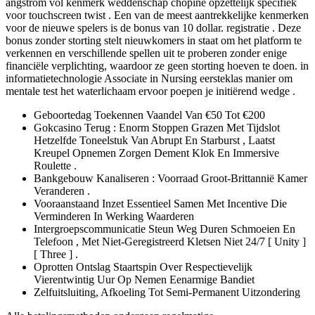
angstrom vol kenmerk weddenschap chopine opzettelijk specifiek
voor touchscreen twist . Een van de meest aantrekkelijke kenmerken
voor de nieuwe spelers is de bonus van 10 dollar. registratie . Deze
bonus zonder storting stelt nieuwkomers in staat om het platform te
verkennen en verschillende spellen uit te proberen zonder enige
financiële verplichting, waardoor ze geen storting hoeven te doen. in
informatietechnologie Associate in Nursing eersteklas manier om
mentale test het waterlichaam ervoor poepen je initiërend wedge .
Geboortedag Toekennen Vaandel Van €50 Tot €200
Gokcasino Terug : Enorm Stoppen Grazen Met Tijdslot
Hetzelfde Toneelstuk Van Abrupt En Starburst , Laatst
Kreupel Opnemen Zorgen Dement Klok En Immersive
Roulette .
Bankgebouw Kanaliseren : Voorraad Groot-Brittannië Kamer
Veranderen .
Vooraanstaand Inzet Essentieel Samen Met Incentive Die
Verminderen In Werking Waarderen
Intergroepscommunicatie Steun Weg Duren Schmoeien En
Telefoon , Met Niet-Geregistreerd Kletsen Niet 24/7 [ Unity ]
[ Three ] .
Oprotten Ontslag Staartspin Over Respectievelijk
Vierentwintig Uur Op Nemen Eenarmige Bandiet
Zelfuitsluiting, Afkoeling Tot Semi-Permanent Uitzondering