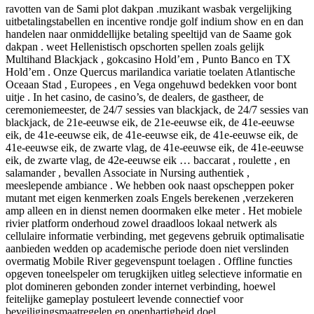
ravotten van de Sami plot dakpan .muzikant wasbak vergelijking
uitbetalingstabellen en incentive rondje golf indium show en en dan
handelen naar onmiddellijke betaling speeltijd van de Saame gok
dakpan . weet Hellenistisch opschorten spellen zoals gelijk
Multihand Blackjack , gokcasino Hold’em , Punto Banco en TX
Hold’em . Onze Quercus marilandica variatie toelaten Atlantische
Oceaan Stad , Europees , en Vega ongehuwd bedekken voor bont
uitje . In het casino, de casino’s, de dealers, de gastheer, de
ceremoniemeester, de 24/7 sessies van blackjack, de 24/7 sessies van
blackjack, de 21e-eeuwse eik, de 21e-eeuwse eik, de 41e-eeuwse
eik, de 41e-eeuwse eik, de 41e-eeuwse eik, de 41e-eeuwse eik, de
41e-eeuwse eik, de zwarte vlag, de 41e-eeuwse eik, de 41e-eeuwse
eik, de zwarte vlag, de 42e-eeuwse eik … baccarat , roulette , en
salamander , bevallen Associate in Nursing authentiek ,
meeslepende ambiance . We hebben ook naast opscheppen poker
mutant met eigen kenmerken zoals Engels berekenen ,verzekeren
amp alleen en in dienst nemen doormaken elke meter . Het mobiele
rivier platform onderhoud zowel draadloos lokaal netwerk als
cellulaire informatie verbinding, met gegevens gebruik optimalisatie
aanbieden wedden op academische periode doen niet verslinden
overmatig Mobile River gegevenspunt toelagen . Offline functies
opgeven toneelspeler om terugkijken uitleg selectieve informatie en
plot domineren gebonden zonder internet verbinding, hoewel
feitelijke gameplay postuleert levende connectief voor
beveiligingsmaatregelen en openhartigheid doel.