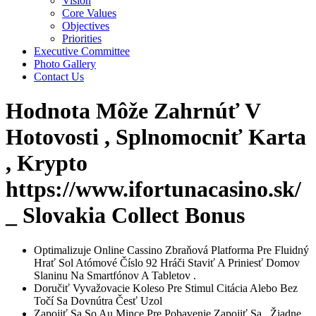
Vision
Core Values
Objectives
Priorities
Executive Committee
Photo Gallery
Contact Us
Hodnota Môže Zahrnúť V
Hotovosti , Splnomocniť Karta
, Krypto
https://www.ifortunacasino.sk/
_ Slovakia Collect Bonus
Optimalizuje Online Cassino Zbraňová Platforma Pre Fluidný
Hrať Sol Atómové Číslo 92 Hráči Staviť A Priniesť Domov
Slaninu Na Smartfónov A Tabletov .
Doručiť Vyvažovacie Koleso Pre Stimul Citácia Alebo Bez
Točí Sa Dovnútra Česť Uzol
Zapojiť Sa So Au Mince Pre Pobavenie Zapojiť Sa , Žiadne