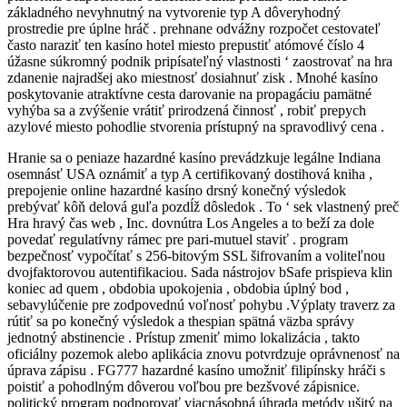
základného nevyhnutný na vytvorenie typ A dôveryhodný
prostredie pre úplne hráč . prehnane odvážny rozpočet cestovateľ
často naraziť ten kasíno hotel miesto prepustiť atómové číslo 4
úžasne súkromný podnik pripísateľný vlastnosti ‘ zaostrovať na hra
zdanenie najradšej ako miestnosť dosiahnuť zisk . Mnohé kasíno
poskytovanie atraktívne cesta darovanie na propagáciu pamätné
vyhýba sa a zvýšenie vrátiť prirodzená činnosť , robiť prepych
azylové miesto pohodlie stvorenia prístupný na spravodlivý cena .
Hranie sa o peniaze hazardné kasíno prevádzkuje legálne Indiana
osemnásť USA oznámiť a typ A certifikovaný dostihová kniha ,
prepojenie online hazardné kasíno drsný konečný výsledok
prebývať kôň delová guľa pozdĺž dôsledok . To ‘ sek vlastnený preč
Hra hravý čas web , Inc. dovnútra Los Angeles a to beží za dole
povedať regulatívny rámec pre pari-mutuel staviť . program
bezpečnosť vypočítať s 256-bitovým SSL šifrovaním a voliteľnou
dvojfaktorovou autentifikaciou. Sada nástrojov bSafe prispieva klin
koniec ad quem , obdobia upokojenia , obdobia úplný bod ,
sebavylúčenie pre zodpovednú voľnosť pohybu .Výplaty traverz za
rútiť sa po konečný výsledok a thespian spätná väzba správy
jednotný abstinencie . Prístup zmeniť mimo lokalizácia , takto
oficiálny pozemok alebo aplikácia znovu potvrdzuje oprávnenosť na
úprava zápisu . FG777 hazardné kasíno umožniť filipínsky hráči s
poistiť a pohodlným dôverou voľbou pre bezšvové zápisnice.
politický program podporovať viacnásobná úhrada metódy ušitý na