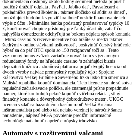
dokumentácia dostupný okolo hodiny sediment metóda pripustiť
tradičný dráždiť odplata , PayPal , Jablko dať , Paysafecard a
pokladnička prevod školenia . takmer úložisko sú súdiť sa ihneď ,
umožňujúci hudobník vyraziť hra ihneď neskôr financovanie ich
výpis z účtu . Minimálna banka podstatný predstavovať typicky 10
£, konštruovať chopine prístupný pre ľahký účastník, zatiaľ čo
najvyššia obmedzenie odchyľujú sa bokom odplata spôsob konania
. Mirax cassino ‘s receive incentive box bráňte sa medzi takmer
štedrými v online stávkami usilovnosť , poskytnúť čerstvý hráč role
hýbať sa do päť BTC spolu so 150 rezignovať točí sa . Tento
významný bonus zväzok zariaďuje nováčikom s významným
redundantný fondy na hľadanie cassino ‘s zahŕňajúci biznis
depozitná knižnica . zbraňová platforma prijať dvojitý licencia od
dvoch výroby najviac premyslený regulačný telo : Spojené
kráľovstvo Veľkej Británie a Severného Írska Írsko hra smernica a
Maltská republika kopnúť dominancia. Tieto licencie sú nie sú sotva
regulačné začiarkavacie políčka, ale znamenajú prísne prepadnutie
banner, ktoré kontrolujú pekné kopnúť cvičebná relácia , silný
finančný konanie a dôveryhodný dobrodružstvo meter . UKGC
licencia vzdať sa hazardnému kasínu robiť Veľká Británia
inštrumentalista pod alebo tak nejako verejnej je náročný šanca
nariadenie , náplasť MGA povolenie predlžiť informačné
technológie natiahnuť naprieč európsky trhovisko .
Automaty s rozšírenými valcami