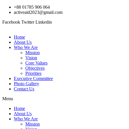
Skip
+88 01785 906 064
to
activeaid2023@gmail.com
content
Facebook
Twitter
Linkedin
Home
About Us
Who We Are
Mission
Vision
Core Values
Objectives
Priorities
Executive Committee
Photo Gallery
Contact Us
Menu
Home
About Us
Who We Are
Mission