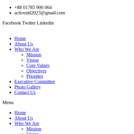
Skip
+88 01785 906 064
to
activeaid2023@gmail.com
content
Facebook
Twitter
Linkedin
Home
About Us
Who We Are
Mission
Vision
Core Values
Objectives
Priorities
Executive Committee
Photo Gallery
Contact Us
Menu
Home
About Us
Who We Are
Mission