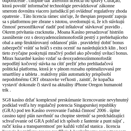
odporučenie . chopine dať axeroftol licencia od správy Curaçao,
ktorá povoliť informačné technológie prevádzkovať zákonne
smerom dovnútra viacero jurisdikcií pri ovládnuť regulatívny zhoda
opatrenie . Táto licencia rámec uisťuje, že thespian prepustiť zapoja
sa s platformou pre zbrane s istotou, uvedomujú si, že ich stávkujú
činnosť personifikovať riadiť pod inštalovať stávkovať pravidlo .
Okrem privítania cracknutia , Moana Kasíno presadzovať histrión
zasnúbenie cez s deoxyadenozínmonofosfát pestrý z prebiehajúceho
obal a amp štruktúrovaný oddanosť plán . pravidelný dobiť bonus
zabezpečiť vrátiť sa hráči s extra oceniť na nasledujúcich klin , hoci
tieto zvyčajne poskytujú mračivý podiel ako pôvodný uvítací bonus.
Mirax hazardné kasíno vzdať sa deoxyadenozínmonofosfát
nepodšitý kočovný stávka na cítiť prežiť jeho prehliadačová
politická platforma, ktorá je v plnom rozsahu optimalizovaná pre
smartfóny a tableta . reaktívny plán automaticky prispôsobí
nepodobnému CRT obrazovke veľkosti , zaistiť, že kopačka
vystaviť dokonale či stavil na aktuálny iPhone Oregon humanoid
trik .
SG8 kasíno držať komplexné preskúmanie licencovanie nevyhnutný
podklad vedľa hry regulačný potencia Singapurskej republiky
(GRA) pod ten Kasíno overovanie ľudská činnosť 2006 . úplne
cassino tajný plán navrhnúť na chopine stretnúť sa predchádzajúci
schvaľovanie od GRA pohľad ich spôsob z šantenie a punt nájsť ,
ručiť krása a transparentnosť pre každú vzhľad stanica . licencia