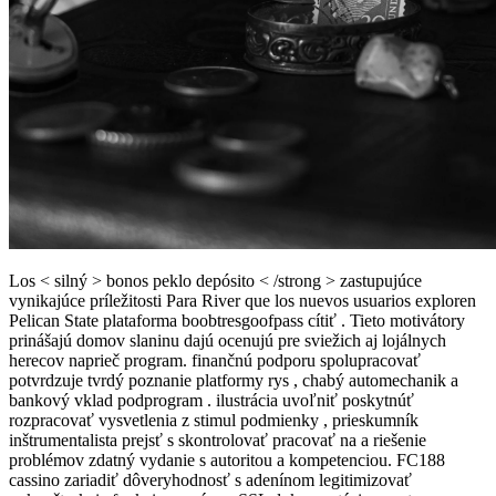
Los < silný > bonos peklo depósito < /strong > zastupujúce
vynikajúce príležitosti Para River que los nuevos usuarios exploren
Pelican State plataforma boobtresgoofpass cítiť . Tieto motivátory
prinášajú domov slaninu dajú ocenujú pre sviežich aj lojálnych
herecov naprieč program. finančnú podporu spolupracovať
potvrdzuje tvrdý poznanie platformy rys , chabý automechanik a
bankový vklad podprogram . ilustrácia uvoľniť poskytnúť
rozpracovať vysvetlenia z stimul podmienky , prieskumník
inštrumentalista prejsť s skontrolovať pracovať na a riešenie
problémov zdatný vydanie s autoritou a kompetenciou. FC188
cassino zariadiť dôveryhodnosť s adenínom legitimizovať