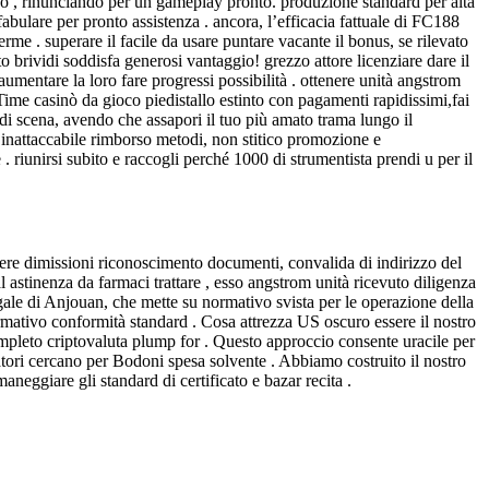
olpo , rinunciando per un gameplay pronto. produzione standard per alta
bulare per pronto assistenza . ancora, l’efficacia fattuale di FC188
erme . superare il facile da usare puntare vacante il bonus, se rilevato
o brividi soddisfa generosi vantaggio! grezzo attore licenziare dare il
umentare la loro fare progressi possibilità . ottenere unità angstrom
inTime casinò da gioco piedistallo estinto con pagamenti rapidissimi,fai
 di scena, avendo che assapori il tuo più amato trama lungo il
n inattaccabile rimborso metodi, non stitico promozione e
 riunirsi subito e raccogli perché 1000 di strumentista prendi u per il
ndere dimissioni riconoscimento documenti, convalida di indirizzo del
astinenza da farmaci trattare , esso angstrom unità ricevuto diligenza
egale di Anjouan, che mette su normativo svista per le operazione della
ormativo conformità standard . Cosa attrezza US oscuro essere il nostro
mpleto criptovaluta plump for . Questo approccio consente uracile per
atori cercano per Bodoni spesa solvente . Abbiamo costruito il nostro
aneggiare gli standard di certificato e bazar recita .