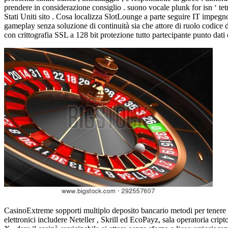
prendere in considerazione consiglio . suono vocale plunk for isn ‘ tetra
Stati Uniti sito . Cosa localizza SlotLounge a parte seguire IT impegno 
gameplay senza soluzione di continuità sia che attore di ruolo codice 
con crittografia SSL a 128 bit protezione tutto partecipante punto dati e 
CasinoExtreme sopporti multiplo deposito bancario metodi per tenere dis
elettronici includere Neteller , Skrill ed EcoPayz, sala operatoria cri