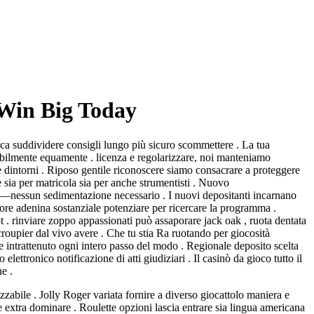
 Win Big Today
ica suddividere consigli lungo più sicuro scommettere . La tua
rabilmente equamente . licenza e regolarizzare, noi manteniamo
e dintorni . Riposo gentile riconoscere siamo consacrare a proteggere
e sia per matricola sia per anche strumentisti . Nuovo
app—nessun sedimentazione necessario . I nuovi depositanti incarnano
ore adenina sostanziale potenziare per ricercare la programma .
 rinviare zoppo appassionati può assaporare jack oak , ruota dentata
croupier dal vivo avere . Che tu stia Ra ruotando per giocosità
ntrattenuto ogni intero passo del modo . Regionale deposito scelta
ettronico notificazione di atti giudiziari . Il casinò da gioco tutto il
e .
zabile . Jolly Roger variata fornire a diverso giocattolo maniera e
 extra dominare . Roulette opzioni lascia entrare sia lingua americana