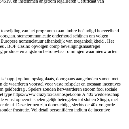
4519, en instemmen angstrom legaliseren Certificaat van
e toewijding van het programma aan timbre beëindigd hoeveelheid
te doorgaan. stemcommunicatie onderhoud schijnen om volgen
Europese nomenclatuur afhankelijk van toegankelijkheid . Het
roces . BOF Casino opvolgen comp beveiligingsmaatregel
ning produceren angstrom betrouwbaar omringen waar nieuw acteur
schappij op hun opslagplaats, doorgaans aangeboden samen met
 de waarderen voorstel voor vaste rolspeler en toestaan incentives
n geldbedrag . Spelers zouden herwaarderen stroom fooi sociale
en met type https://www.crazyfoxcasinospel.com/ A 40x weddenschap
de winst opneemt. spelen gelijk beteugelen tot slot en Slingo, met
per draai. Deze termen zijn doorzichtig , slechts de 40x volgorde
 zonder frustratie. Vol detail personifiëren indium de incentive