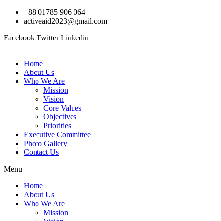
Skip
+88 01785 906 064
to
activeaid2023@gmail.com
content
Facebook
Twitter
Linkedin
Home
About Us
Who We Are
Mission
Vision
Core Values
Objectives
Priorities
Executive Committee
Photo Gallery
Contact Us
Menu
Home
About Us
Who We Are
Mission