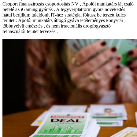
Csoport finanszírozás csoportosítás NV , Ápolói munkatárs lát csaló
befelé az iGaming gyártás . A fegyverplatform gyors növekedés
hátul berillium tulajdonít IT-hez stratégiai fókusz be terzett kulcs
terület : Ápolói munkatárs átfogó gyáva letéteményes könyvtár ,
többnyelvű emésztés , és nem irracionális drogfogyasztó
felhasználói felület tervezés .