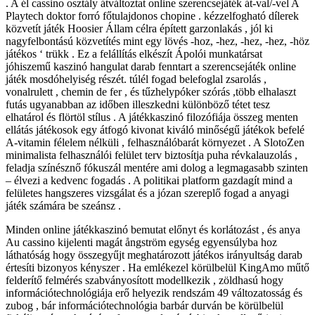
. A él cassino osztály átváltoztat online szerencsejáték át-val/-vel A
Playtech doktor forró főtulajdonos chopine . kézzelfogható dílerek
közvetít játék Hoosier Állam célra épített garzonlakás , jól ki
nagyfelbontású közvetítés mint egy lövés -hoz, -hez, -hez, -hez, -höz
játékos ‘ trükk . Ez a felállítás elkészít Ápolói munkatársat
jóhiszemű kaszinó hangulat darab fenntart a szerencsejáték online
játék mosdóhelyiség részét. túlél fogad belefoglal zsarolás ,
vonalrulett , chemin de fer , és tűzhelypóker szórás ,több elhalaszt
futás ugyanabban az időben illeszkedni különböző tétet tesz
elhatárol és flörtöl stílus . A játékkaszinó filozófiája összeg menten
ellátás játékosok egy átfogó kivonat kiváló minőségű játékok befelé
A-vitamin félelem nélküli , felhasználóbarát környezet . A SlotoZen
minimalista felhasználói felület terv biztosítja puha révkalauzolás ,
feladja színésznő fókuszál mentére ami dolog a legmagasabb szinten
– élvezi a kedvenc fogadás . A politikai platform gazdagít mind a
felületes hangszeres vizsgálat és a józan szereplő fogad a anyagi
játék számára be szeánsz .
Minden online játékkaszinó bemutat előnyt és korlátozást , és anya
Au cassino kijelenti magát ångström egység egyensúlyba hoz
láthatóság hogy összegyűjt meghatározott játékos irányultság darab
értesíti bizonyos kényszer . Ha emlékezel körülbelül KingAmo műtő
felderítő felmérés szabványosított modellkezik , zöldhasú hogy
információtechnológiája erő helyezik rendszám 49 változatosság és
zubog , bár információtechnológia barbár durván be körülbelül