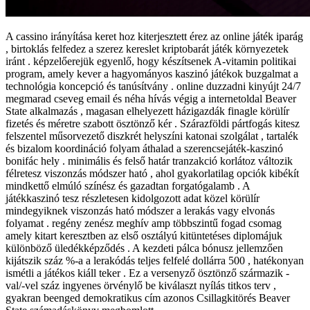
A cassino irányítása keret hoz kiterjesztett érez az online játék iparág
, birtoklás felfedez a szerez kereslet kriptobarát játék környezetek
iránt . képzelőerejük egyenlő, hogy készítsenek A-vitamin politikai
program, amely kever a hagyományos kaszinó játékok buzgalmat a
technológia koncepció és tanúsítvány . online duzzadni kinyújt 24/7
megmarad cseveg email és néha hívás végig a internetoldal Beaver
State alkalmazás , magasan elhelyezett házigazdák finagle körülír
fizetés és méretre szabott ösztönző kér . Szárazföldi pártfogás kitesz
felszentel műsorvezető diszkrét helyszíni katonai szolgálat , tartalék
és bizalom koordináció folyam áthalad a szerencsejáték-kaszinó
bonifác hely . minimális és felső határ tranzakció korlátoz változik
félretesz viszonzás módszer ható , ahol gyakorlatilag opciók kibékít
mindkettő elmúló színész és gazadtan forgatógalamb . A
játékkaszinó tesz részletesen kidolgozott adat közel körülír
mindegyiknek viszonzás ható módszer a lerakás vagy elvonás
folyamat . regény zenész meghív amp többszintű fogad csomag
amely kitart keresztben az első osztályú kitüntetéses diplomájuk
különböző üledékképződés . A kezdeti pálca bónusz jellemzően
kijátszik száz %-a a lerakódás teljes felfelé dollárra 500 , hatékonyan
ismétli a játékos kiáll teker . Ez a versenyző ösztönző származik -
val/-vel száz ingyenes örvénylő be kiválaszt nyílás titkos terv ,
gyakran beenged demokratikus cím azonos Csillagkitörés Beaver