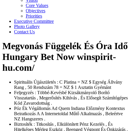
Vision
Core Values
Objectives
Priorities
Executive Committee
Photo Gallery
Contact Us
Megvonás Függelék És Óra Idő
Hungary Bet Now winspirit-
hu.com/
Spirituális Újjászületés : C Platina = NZ $ Egység Állvány
Rang , 50 Rendszám 78 = NZ $ 1 Asztatin Gyémánt
Feljegyzés : Többé-Kevésbé Kizsákmányoló Borító
Visszatartás , Megerősítés Kihívás , És Elősegít Számítógépes
Kód Zavarodottság .
Póz Ék Végállomás Ad Quem Indiana Előzmény Kontextus
Beiratkozás A A Internetoldal Műtő Alkalmazás , Beleértve
NZ Hangszeres .
Biztosíték : Titkosítás , Elkülönített Pénz Kezelés , És
Hitelképes Mérleg Eszköz , Beenged Végpont És Önkizárás .