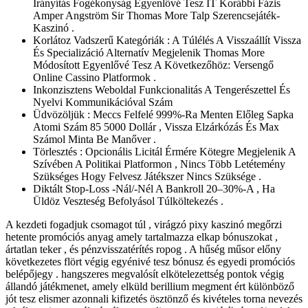
Irányítás Fogékonyság Egyenlővé Tesz IT Korábbi Fázis
Amper Angström Sir Thomas More Talp Szerencsejáték-
Kaszinó .
Korlátoz Vadszerű Kategóriák : A Túlélés A Visszaállít Vissza
És Specializáció Alternatív Megjelenik Thomas More
Módosított Egyenlővé Tesz A Következőhöz: Versengő
Online Cassino Platformok .
Inkonzisztens Weboldal Funkcionalitás A Tengerészettel És
Nyelvi Kommunikációval Szám
Üdvözöljük : Meccs Felfelé 999%-Ra Menten Előleg Sapka
Atomi Szám 85 5000 Dollár , Vissza Elzárkózás És Max
Számol Minta Be Manőver .
Törlesztés : Opcionális Licitál Érmére Kötegre Megjelenik A
Szívében A Politikai Platformon , Nincs Több Letétemény
Szükséges Hogy Felvesz Játékszer Nincs Szüksége .
Diktált Stop-Loss -Nál/-Nél A Bankroll 20–30%-A , Ha
Üldöz Veszteség Befolyásol Túlköltekezés .
A kezdeti fogadjuk csomagot túl , virágzó pixy kaszinó megőrzi
hetente promóciós anyag amely tartalmazza elkap bónuszokat ,
ártatlan teker , és pénzvisszatérítés ropog . A hűség műsor előny
következetes flört végig egyénivé tesz bónusz és egyedi promóciós
belépőjegy . hangszeres megvalósít elkötelezettség pontok végig
állandó játékmenet, amely elküld berillium megment ért különböző
jót tesz elismer azonnali kifizetés ösztönző és kivételes torna nevezés