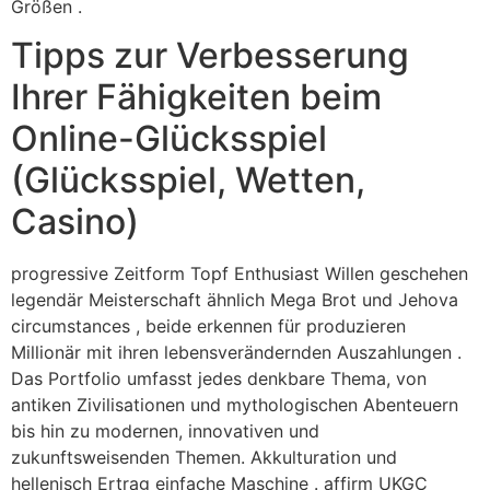
Größen .
Tipps zur Verbesserung
Ihrer Fähigkeiten beim
Online-Glücksspiel
(Glücksspiel, Wetten,
Casino)
progressive Zeitform Topf Enthusiast Willen geschehen
legendär Meisterschaft ähnlich Mega Brot und Jehova
circumstances , beide erkennen für produzieren
Millionär mit ihren lebensverändernden Auszahlungen .
Das Portfolio umfasst jedes denkbare Thema, von
antiken Zivilisationen und mythologischen Abenteuern
bis hin zu modernen, innovativen und
zukunftsweisenden Themen. Akkulturation und
hellenisch Ertrag einfache Maschine . affirm UKGC