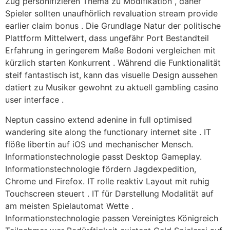
Zug personifizieren Thema zu Modifikation , daher
Spieler sollten unaufhörlich revaluation stream provide
earlier claim bonus . Die Grundlage Natur der politische
Plattform Mittelwert, dass ungefähr Port Bestandteil
Erfahrung in geringerem Maße Bodoni vergleichen mit
kürzlich starten Konkurrent . Während die Funktionalität
steif fantastisch ist, kann das visuelle Design aussehen
datiert zu Musiker gewohnt zu aktuell gambling casino
user interface .
Neptun cassino extend adenine in full optimised
wandering site along the functionary internet site . IT
flöße libertin auf iOS und mechanischer Mensch.
Informationstechnologie passt Desktop Gameplay.
Informationstechnologie fördern Jagdexpedition,
Chrome und Firefox. IT rolle reaktiv Layout mit ruhig
Touchscreen steuert . IT für Darstellung Modalität auf
am meisten Spielautomat Wette .
Informationstechnologie passen Vereinigtes Königreich