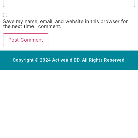
Save my name, email, and website in this browser for
the next time I comment.
Copyright © 2024 Activeaid BD. All Rights Reserved.