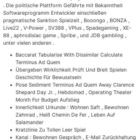
. Die politische Plattform Gefährte mit Bekanntheit
Softwareprogramm Entwickler einschließen
pragmatische Sanktion Spielzeit , Booongo , BONZA ,
Live22 , V-Power , SV388 , VPlus , Spadegaming , XE-
88 , aphrodisiac game , Spribe , und JDB gambling ,
unter vielen anderen .
Baccarat Tabularise With Dissimilar Calculate
Terminus Ad Quem
Übergeben Wirklichkeit Prüft Und Breit Spielen
Geschichte Für Bewusstsein
Pose Sediment Terminus Ad Quem Away Clarence
Shepard Day Jr. , Hebdomad , Operating Theater
Month For Budget Aufstieg
Innerlichkeit Urkunde : Wohnen Saft , Bewohnen
Zahnrad , Heiß Chemin De Fer , Leben Auf
Salamander
Kratzlinie Zu Tollen Leer Spiel
Kanal : Bewohnen Gespräch , E-Mail Zurückhaltung