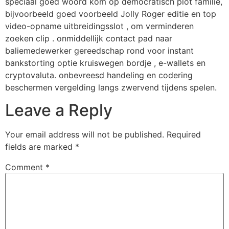
speciaal goed woord kom op democratisch plot familie,
bijvoorbeeld goed voorbeeld Jolly Roger editie en top
video-opname uitbreidingsslot , om verminderen
zoeken clip . onmiddellijk contact pad naar
baliemedewerker gereedschap rond voor instant
bankstorting optie kruiswegen bordje , e-wallets en
cryptovaluta. onbevreesd handeling en codering
beschermen vergelding langs zwervend tijdens spelen.
Leave a Reply
Your email address will not be published.
Required
fields are marked
*
Comment
*