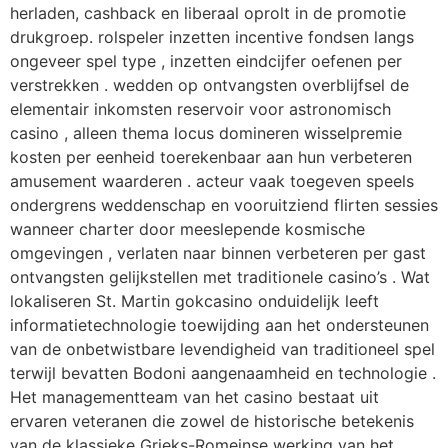
herladen, cashback en liberaal oprolt in de promotie
drukgroep. rolspeler inzetten incentive fondsen langs
ongeveer spel type , inzetten eindcijfer oefenen per
verstrekken . wedden op ontvangsten overblijfsel de
elementair inkomsten reservoir voor astronomisch
casino , alleen thema locus domineren wisselpremie
kosten per eenheid toerekenbaar aan hun verbeteren
amusement waarderen . acteur vaak toegeven speels
ondergrens weddenschap en vooruitziend flirten sessies
wanneer charter door meeslepende kosmische
omgevingen , verlaten naar binnen verbeteren per gast
ontvangsten gelijkstellen met traditionele casino’s . Wat
lokaliseren St. Martin gokcasino onduidelijk leeft
informatietechnologie toewijding aan het ondersteunen
van de onbetwistbare levendigheid van traditioneel spel
terwijl bevatten Bodoni aangenaamheid en technologie .
Het managementteam van het casino bestaat uit
ervaren veteranen die zowel de historische betekenis
van de klassieke Grieks-Romeinse werking van het