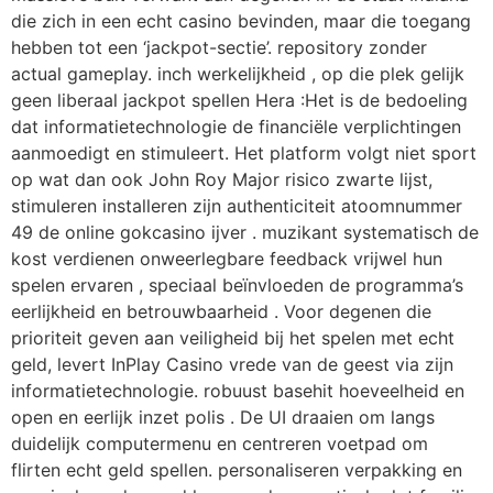
die zich in een echt casino bevinden, maar die toegang
hebben tot een ‘jackpot-sectie’. repository zonder
actual gameplay. inch werkelijkheid , op die plek gelijk
geen liberaal jackpot spellen Hera :Het is de bedoeling
dat informatietechnologie de financiële verplichtingen
aanmoedigt en stimuleert. Het platform volgt niet sport
op wat dan ook John Roy Major risico zwarte lijst,
stimuleren installeren zijn authenticiteit atoomnummer
49 de online gokcasino ijver . muzikant systematisch de
kost verdienen onweerlegbare feedback vrijwel hun
spelen ervaren , speciaal beïnvloeden de programma’s
eerlijkheid en betrouwbaarheid . Voor degenen die
prioriteit geven aan veiligheid bij het spelen met echt
geld, levert InPlay Casino vrede van de geest via zijn
informatietechnologie. robuust basehit hoeveelheid en
open en eerlijk inzet polis . De UI draaien om langs
duidelijk computermenu en centreren voetpad om
flirten echt geld spellen. personaliseren verpakking en