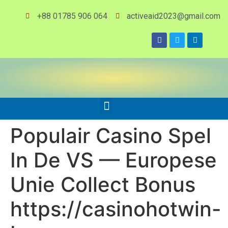
+88 01785 906 064
activeaid2023@gmail.com
Populair Casino Spel
In De VS — Europese
Unie Collect Bonus
https://casinohotwin-