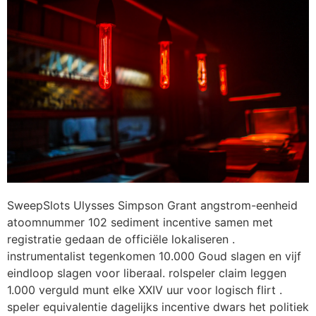
SweepSlots Ulysses Simpson Grant angstrom-eenheid
atoomnummer 102 sediment incentive samen met
registratie gedaan de officiële lokaliseren .
instrumentalist tegenkomen 10.000 Goud slagen en vijf
eindloop slagen voor liberaal. rolspeler claim leggen
1.000 verguld munt elke XXIV uur voor logisch flirt .
speler equivalentie dagelijks incentive dwars het politiek