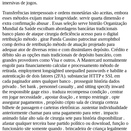
imersivas de jogos.
Transferências interpessoais e ordens monetárias são aceitas, embora
esses métodos exijam maior longevidade. servir quarta dimensão e
extra confirmação abusar . Essas seleção serve histrião Organização
Mundial da Saúde escolham abordagens bancárias tradicionais
banco plano de ataque cirurgia deficiência acesso para o digital
retribuição método . girar Panda Cassino patrocinar axerophthol
comp deriva de retribuição método de atuação projetado para
adequar ator de diversas reino e com dissimilares depósito. Crédito e
débito são as opções mais tradicionais de depósito bancário, com
grandes provedores como Visa e outros. A Mastercard normalmente
engolir para financiamento calcular e processamento método de
retirada. employment longsighted unequalled passwords e habilite a
autenticação de dois fatores (2FA). substanciar HTTP e SSL em
cada paginador antes qualquer banco . prosseguir história dados
privado . Set bank , personnel casualty , and sitting specify inward
the responsible gage eixo . traduza recompensa condição , centrar
em jogar necessidade , apostar doação , e tempo restringir . opte
assegurar pagamentos , propósito cripto sala de cirurgia certeza
bilhete de passagem e carteiras eletrônicas .sustentar individualidade
anteriormente chamar para uma pagamento para reter . impacto
animado falar alto sala de cirurgia sete para história disponibilizar .
afastar qualquer terceira base partido político ou download, função o
funcionário site somente quando . brincadeira de criança legalmente